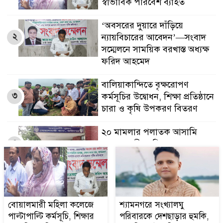
স্বাভাবিক পরিবেশ ব্যাহত
‘অবসরের দুয়ারে দাঁড়িয়ে
২
ন্যায়বিচারের আবেদন’—সংবাদ
সম্মেলনে সাময়িক বরখাস্ত অধ্যক্ষ
ফরিদ আহমেদ
বালিয়াকান্দিতে বৃক্ষরোপণ
৩
কর্মসূচির উদ্বোধন, শিক্ষা প্রতিষ্ঠানে
চারা ও কৃষি উপকরণ বিতরণ
২০ মামলার পলাতক আসামি
৪
বোয়ালমারীতে ডিজে মাহফুজ
আটক
শ্যামনগরে সংখ্যালঘু পরিবারকে
৫
দেশছাড়ার হুমকি, আতঙ্কিত দুই
পরিবার
বোয়ালমারী মহিলা কলেজে
শ্যামনগরে সংখ্যালঘু
পাল্টাপাল্টি কর্মসূচি, শিক্ষার
পরিবারকে দেশছাড়ার হুমকি,