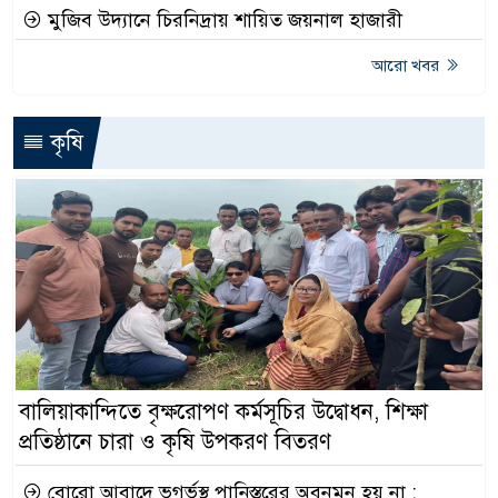
মুজিব উদ্যানে চিরনিদ্রায় শায়িত জয়নাল হাজারী
আরো খবর
কৃষি
বালিয়াকান্দিতে বৃক্ষরোপণ কর্মসূচির উদ্বোধন, শিক্ষা
প্রতিষ্ঠানে চারা ও কৃষি উপকরণ বিতরণ
বোরো আবাদে ভূগর্ভস্থ পানিস্তরের অবনমন হয় না :