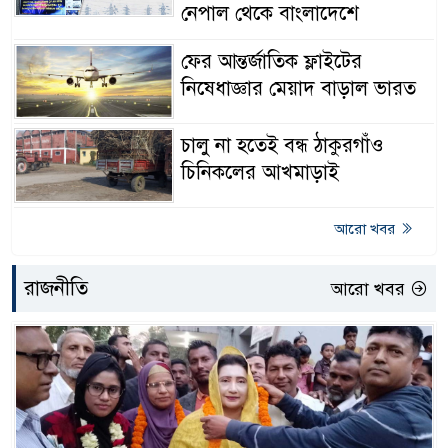
নেপাল থেকে বাংলাদেশে
বোয়ালমারীতে তদন্তে
ফের আন্তর্জাতিক ফ্লাইটের
৪৪
চেয়ারম্যানের বিরুদ্ধে করা চাল
নিষেধাজ্ঞার মেয়াদ বাড়াল ভারত
আত্মসাতের অভিযোগের সত্যতা
মেলেনি
চালু না হতেই বন্ধ ঠাকুরগাঁও
চিনিকলের আখমাড়াই
বোয়ালমারীতে প্রতারণার ফাঁদে
৪৫
ফেলে বিয়ে!
আরো খবর
বোয়ালমারীতে ট্রাকের সংঘর্ষে
রাজনীতি
আরো খবর
৪৬
মোটরসাইকেল চালক নিহত
বোয়ালমারীতে নির্বাচন থেকে সরে
৪৭
দাঁড়ালেন চেয়ারম্যান প্রার্থী মিলন
মৃধা