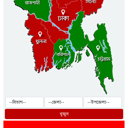
খুজুন