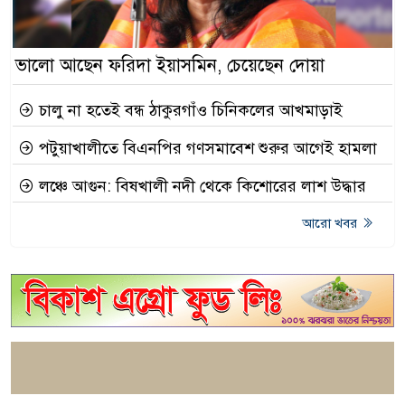
ভালো আছেন ফরিদা ইয়াসমিন, চেয়েছেন দোয়া
চালু না হতেই বন্ধ ঠাকুরগাঁও চিনিকলের আখমাড়াই
পটুয়াখালীতে বিএনপির গণসমাবেশ শুরুর আগেই হামলা
লঞ্চে আগুন: বিষখালী নদী থেকে কিশোরের লাশ উদ্ধার
আরো খবর