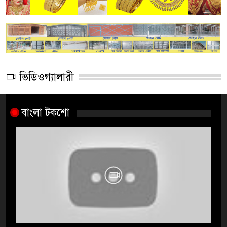
ভিডিওগ্যালারী
বাংলা টকশো