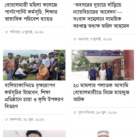
বোয়ালমারী মহিলা কলেজে
‘অবসরের দুয়ারে দাঁড়িয়ে
পাল্টাপাল্টি কর্মসূচি, শিক্ষার
ন্যায়বিচারের আবেদন’—
স্বাভাবিক পরিবেশ ব্যাহত
সংবাদ সম্মেলনে সাময়িক
বরখাস্ত অধ্যক্ষ ফরিদ আহমেদ
শনিবার, ৪ জুলাই, ২০২৬
শুক্রবার, ৩ জুলাই, ২০২৬
বালিয়াকান্দিতে বৃক্ষরোপণ
২০ মামলার পলাতক আসামি
কর্মসূচির উদ্বোধন, শিক্ষা
বোয়ালমারীতে ডিজে মাহফুজ
প্রতিষ্ঠানে চারা ও কৃষি উপকরণ
আটক
বিতরণ
বৃহস্পতিবার, ১৮ জুন, ২০২৬
মঙ্গলবার, ৩০ জুন, ২০২৬