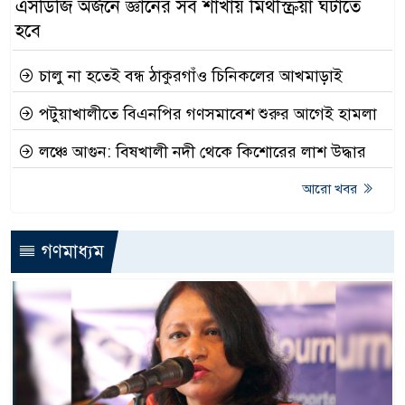
এসডিজি অর্জনে জ্ঞানের সব শাখায় মিথস্ক্রিয়া ঘটাতে
হবে
চালু না হতেই বন্ধ ঠাকুরগাঁও চিনিকলের আখমাড়াই
পটুয়াখালীতে বিএনপির গণসমাবেশ শুরুর আগেই হামলা
লঞ্চে আগুন: বিষখালী নদী থেকে কিশোরের লাশ উদ্ধার
আরো খবর
গণমাধ্যম