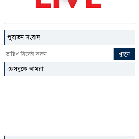
চালক নিহত
মুকসুদপুরে “অদম্য নারী পুরস্কার”
২৫
প্রদান, চার নারীর অনন্য সংগ্রামের
গল্প
পুরাতন সংবাদ
লালপুরে হ্যাকিং চক্রের সক্রিয় ৫
২৬
সদস্য আটক
ফেসবুকে আমরা
বোয়ালমারীতে বিএনপি নেতাকে
২৭
কুপিয়ে জখমের অভিযোগ
বোয়ালমারীতে খাল পুনঃখনন
২৮
উদ্বোধন, সরকারের সাফল্য নিয়ে
আশাবাদ ব্যক্ত মন্ত্রীর
গৃহবধূকে শিকলবন্দি করে