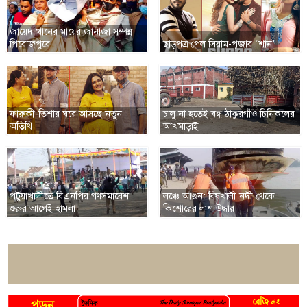
জায়েদ খানের মায়ের জানাজা সম্পন্ন
পিরোজপুরে
ছাড়পত্র পেল সিয়াম-পূজার ‘শান’
ফারুকী-তিশার ঘরে আসছে নতুন
চালু না হতেই বন্ধ ঠাকুরগাঁও চিনিকলের
অতিথি
আখমাড়াই
পটুয়াখালীতে বিএনপির গণসমাবেশ
লঞ্চে আগুন: বিষখালী নদী থেকে
শুরুর আগেই হামলা
কিশোরের লাশ উদ্ধার