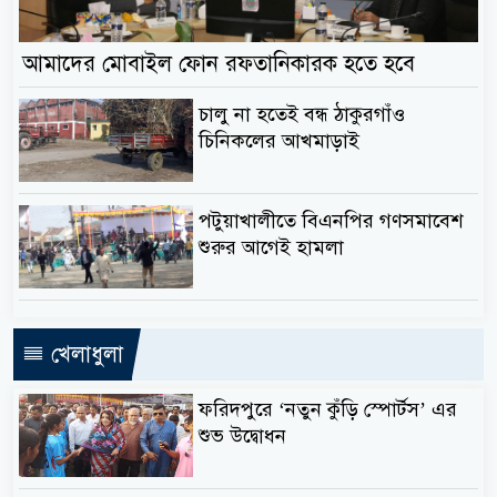
আমাদের মোবাইল ফোন রফতানিকারক হতে হবে
চালু না হতেই বন্ধ ঠাকুরগাঁও
চিনিকলের আখমাড়াই
পটুয়াখালীতে বিএনপির গণসমাবেশ
শুরুর আগেই হামলা
খেলাধুলা
ফরিদপুরে ‘নতুন কুঁড়ি স্পোর্টস’ এর
শুভ উদ্বোধন