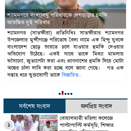
বোয়ালমারীতে ইমাম-মুয়াজ্জিনদের চাল জব্দের ঘটনায়
ষড়যন্ত্রের অভিযোগ, প্রতিবাদে সংবাদ সম্মেলন
সিকদার শাহ আলম লিমনঃ ফরিদপুরের বোয়ালমারীতে
পবিত্র ঈদুল আজহা উপলক্ষে ইমাম ও মুয়াজ্জিনদের জন্য
বরাদ্দকৃত চাল নিয়ে উপজেলা ইমাম-মুয়াজ্জিন পরিষদের
উপদেষ্টা আব্দুস সামাদ খানের বিরুদ্ধে পরিকল্পিত ষড়যন্ত্রের
অভিযোগ উঠেছে। এ ঘটনায় বোয়ালমারী পৌরসভার সচিব
মনিরুজ্জামানের বিরুদ্ধে ক্ষোভ প্রকাশ করে সংবাদ সম্মেলন
করেছে উপজেলা ইমাম-মুয়াজ্জিন পরিষদ। বৃহস্পতিবার
দুপুরে বোয়ালমারী
বিস্তারিত..
সর্বশেষ সংবাদ
জনপ্রিয় সংবাদ
বোয়ালমারী মহিলা কলেজে
১
পাল্টাপাল্টি কর্মসূচি, শিক্ষার