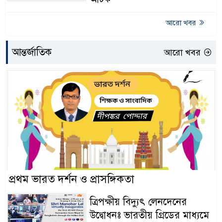
শ্যামনগরে এনগেজ প্রকল্পের নারী
আরো খবর
৩৯
সদস্যদের স্বামীদের নিয়ে পুরুষ
সংবেদনশীল কর্মশালা
আন্তর্জাতিক
আরো খবর
শহিদুল ইসলাম বাবুলের
৪০
স্থগিতাদেশ প্রত্যাহার করায়
মধুখালীতে আনন্দ মিছিল
রাজশাহী অঞ্চলে শস্যবীজের
৪১
ঊর্ধ্বমুখী দামে বিপাকে কৃষক
কুষ্টিয়ায় বাসে শিক্ষার্থীদের হাফ
৪২
ভাড়া কার্যকর
প্রথম ভারত দর্শন ও প্রাসঙ্গিকতা
ত্রিপক্ষীয় বিদ্যুৎ লেনদেনের
কুষ্টিয়ায় এবার সামাজিক প্রতিবন্ধী
উদ্বোধনঃ ভারতীয় গ্রিডের মাধ্যমে
৪৩
কেন্দ্র থেকে তরুণীর পলায়ন