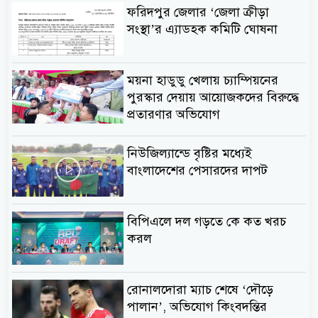
ফরিদপুর জেলার ‘জেলা ক্রীড়া
সংস্থা’র এ্যাডহক কমিটি ঘোষনা
ময়না হাডুডু খেলায় চ্যাম্পিয়নের
পুরস্কার দেয়ায় আয়োজকদের বিরুদ্ধে
প্রতারণার অভিযোগ
নিউজিল্যান্ডে বৃষ্টির মধ্যেই
বাংলাদেশের পেসারদের দাপট
বিপিএলে দল গড়তে কে কত খরচ
করল
রোনালদোরা ম্যাচ শেষে ‘দৌড়ে
পালান’, অভিযোগ কিংবদন্তির