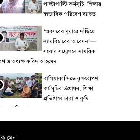
পাল্টাপাল্টি কর্মসূচি, শিক্ষার
স্বাভাবিক পরিবেশ ব্যাহত
‘অবসরের দুয়ারে দাঁড়িয়ে
২
ন্যায়বিচারের আবেদন’—
সংবাদ সম্মেলনে সাময়িক
রখাস্ত অধ্যক্ষ ফরিদ আহমেদ
বালিয়াকান্দিতে বৃক্ষরোপণ
৩
কর্মসূচির উদ্বোধন, শিক্ষা
প্রতিষ্ঠানে চারা ও কৃষি
পকরণ বিতরণ
২০ মামলার পলাতক
৪
আসামি বোয়ালমারীতে
ইক মেনু