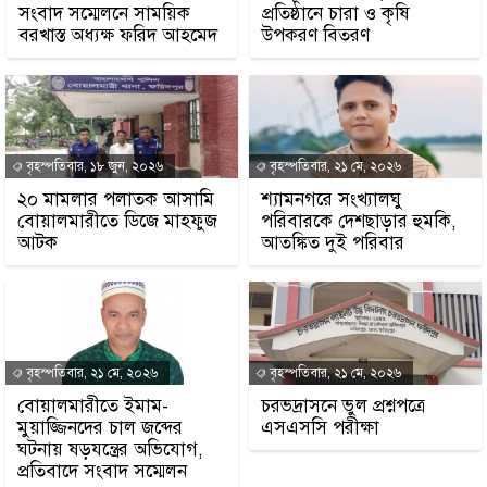
সংবাদ সম্মেলনে সাময়িক
প্রতিষ্ঠানে চারা ও কৃষি
বরখাস্ত অধ্যক্ষ ফরিদ আহমেদ
উপকরণ বিতরণ
বৃহস্পতিবার, ১৮ জুন, ২০২৬
বৃহস্পতিবার, ২১ মে, ২০২৬
২০ মামলার পলাতক আসামি
শ্যামনগরে সংখ্যালঘু
বোয়ালমারীতে ডিজে মাহফুজ
পরিবারকে দেশছাড়ার হুমকি,
আটক
আতঙ্কিত দুই পরিবার
বৃহস্পতিবার, ২১ মে, ২০২৬
বৃহস্পতিবার, ২১ মে, ২০২৬
বোয়ালমারীতে ইমাম-
চরভদ্রাসনে ভুল প্রশ্নপত্রে
মুয়াজ্জিনদের চাল জব্দের
এসএসসি পরীক্ষা
ঘটনায় ষড়যন্ত্রের অভিযোগ,
প্রতিবাদে সংবাদ সম্মেলন