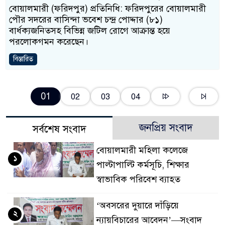
বোয়ালমারী (ফরিদপুর) প্রতিনিধি: ফরিদপুরের বোয়ালমারী
পৌর সদরের বাসিন্দা ভবেশ চন্দ্র পোদ্দার (৮১)
বার্ধক্যজনিতসহ বিভিন্ন জটিল রোগে আক্রান্ত হয়ে
পরলোকগমন করেছেন।
বিস্তারিত
01
02
03
04
জনপ্রিয় সংবাদ
সর্বশেষ সংবাদ
বোয়ালমারী মহিলা কলেজে
১
পাল্টাপাল্টি কর্মসূচি, শিক্ষার
স্বাভাবিক পরিবেশ ব্যাহত
‘অবসরের দুয়ারে দাঁড়িয়ে
২
ন্যায়বিচারের আবেদন’—সংবাদ