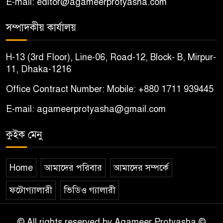
E-mail: editor@agameerprotyasha.com
চাল জব্দের ঘটনায় ষড়যন্ত্রের
অভিযোগ, প্রতিবাদে সংবাদ সম্মেলন
সম্পাদকীয় কার্যালয়
চরভদ্রাসনে ভুল প্রশ্নপত্রে এসএসসি
৭
H-13 (3rd Floor), Line-06, Road-12, Block- B, Mirpur-
পরীক্ষা
11, Dhaka-1216
Office Contract Number: Mobile: +880 1711 939445
বোয়ালমারীতে সাবেক কাউন্সিলরের
৮
বাড়ি থেকে ইমাম-মুয়াজ্জিনদের
E-mail: agameerprotyasha@gmail.com
৬৩০ কেজি চাল উদ্ধার
কুইক মেনু
পরিকল্পিত হত্যা; না দুর্ঘটনাঃ
৯
অবশেষে হত্যা মামলা দায়ের
Home
আমাদের পরিবার
আমাদের সম্পর্কে
বোয়ালমারীতে সাংবাদিকের বাবার
ফটোগ্যালারী
ভিডিও গ্যালারী
১০
মৃত্যু
© All rights reserved by Agameer Protyasha ©