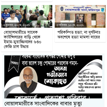
বুধবার, ২০ মে, ২০২৬
রবিবার, ১০ মে, ২০২৬
বোয়ালমারীতে সাবেক
পরিকল্পিত হত্যা; না দুর্ঘটনাঃ
কাউন্সিলরের বাড়ি থেকে
অবশেষে হত্যা মামলা দায়ের
ইমাম-মুয়াজ্জিনদের ৬৩০
কেজি চাল উদ্ধার
বোয়ালমারীতে সাংবাদিকের বাবার মৃত্যু