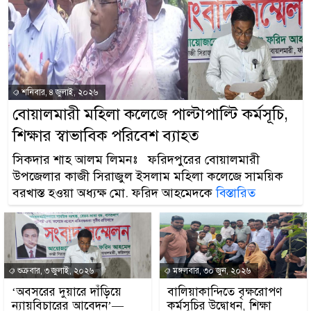
শনিবার, ৪ জুলাই, ২০২৬
বোয়ালমারী মহিলা কলেজে পাল্টাপাল্টি কর্মসূচি,
শিক্ষার স্বাভাবিক পরিবেশ ব্যাহত
সিকদার শাহ আলম লিমনঃ ফরিদপুরের বোয়ালমারী
উপজেলার কাজী সিরাজুল ইসলাম মহিলা কলেজে সাময়িক
বরখাস্ত হওয়া অধ্যক্ষ মো. ফরিদ আহমেদকে
বিস্তারিত
শুক্রবার, ৩ জুলাই, ২০২৬
মঙ্গলবার, ৩০ জুন, ২০২৬
‘অবসরের দুয়ারে দাঁড়িয়ে
বালিয়াকান্দিতে বৃক্ষরোপণ
ন্যায়বিচারের আবেদন’—
কর্মসূচির উদ্বোধন, শিক্ষা