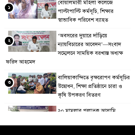
বোয়ালমারী মহিলা কলেজে
১
পাল্টাপাল্টি কর্মসূচি, শিক্ষার
স্বাভাবিক পরিবেশ ব্যাহত
‘অবসরের দুয়ারে দাঁড়িয়ে
২
ন্যায়বিচারের আবেদন’—সংবাদ
সম্মেলনে সাময়িক বরখাস্ত অধ্যক্ষ
ফরিদ আহমেদ
বালিয়াকান্দিতে বৃক্ষরোপণ কর্মসূচির
৩
উদ্বোধন, শিক্ষা প্রতিষ্ঠানে চারা ও
কৃষি উপকরণ বিতরণ
২০ মামলার পলাতক আসামি
৪
বোয়ালমারীতে ডিজে মাহফুজ
আটক