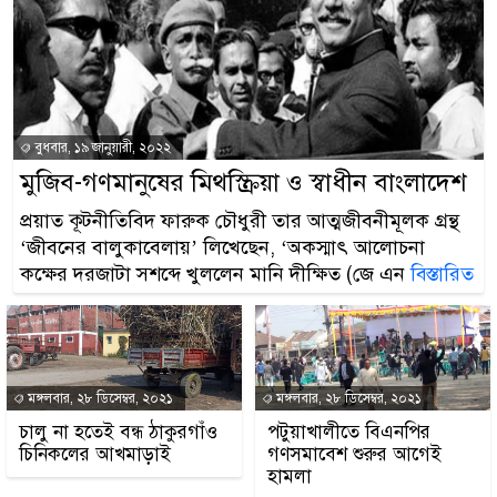
বুধবার, ১৯ জানুয়ারী, ২০২২
মুজিব-গণমানুষের মিথস্ক্রিয়া ও স্বাধীন বাংলাদেশ
প্রয়াত কূটনীতিবিদ ফারুক চৌধুরী তার আত্মজীবনীমূলক গ্রন্থ
‘জীবনের বালুকাবেলায়’ লিখেছেন, ‘অকস্মাৎ আলোচনা
কক্ষের দরজাটা সশব্দে খুললেন মানি দীক্ষিত (জে এন
বিস্তারিত
মঙ্গলবার, ২৮ ডিসেম্বর, ২০২১
মঙ্গলবার, ২৮ ডিসেম্বর, ২০২১
চালু না হতেই বন্ধ ঠাকুরগাঁও
পটুয়াখালীতে বিএনপির
চিনিকলের আখমাড়াই
গণসমাবেশ শুরুর আগেই
হামলা