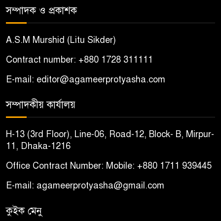
সম্পাদক ও প্রকাশক
শ্যামনগরে সংখ্যালঘু পরিবারকে
৫
দেশছাড়ার হুমকি, আতঙ্কিত দুই
A.S.M Murshid (Litu Sikder)
পরিবার
Contract number: +880 1728 311111
বোয়ালমারীতে ইমাম-মুয়াজ্জিনদের
৬
E-mail: editor@agameerprotyasha.com
চাল জব্দের ঘটনায় ষড়যন্ত্রের
অভিযোগ, প্রতিবাদে সংবাদ সম্মেলন
সম্পাদকীয় কার্যালয়
চরভদ্রাসনে ভুল প্রশ্নপত্রে এসএসসি
৭
H-13 (3rd Floor), Line-06, Road-12, Block- B, Mirpur-
পরীক্ষা
11, Dhaka-1216
Office Contract Number: Mobile: +880 1711 939445
বোয়ালমারীতে সাবেক কাউন্সিলরের
৮
বাড়ি থেকে ইমাম-মুয়াজ্জিনদের
E-mail: agameerprotyasha@gmail.com
৬৩০ কেজি চাল উদ্ধার
কুইক মেনু