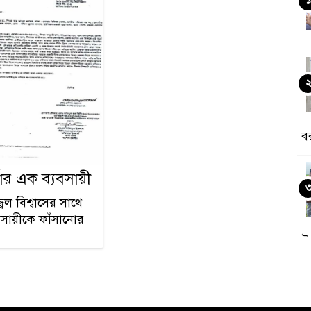
ব
্শার এক ব্যবসায়ী
ল বিশ্বাসের সাথে
যবসায়ীকে ফাঁসানোর
উ