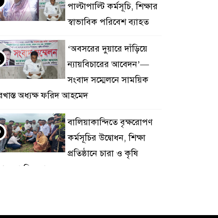
পাল্টাপাল্টি কর্মসূচি, শিক্ষার
স্বাভাবিক পরিবেশ ব্যাহত
‘অবসরের দুয়ারে দাঁড়িয়ে
২
ন্যায়বিচারের আবেদন’—
সংবাদ সম্মেলনে সাময়িক
রখাস্ত অধ্যক্ষ ফরিদ আহমেদ
বালিয়াকান্দিতে বৃক্ষরোপণ
৩
কর্মসূচির উদ্বোধন, শিক্ষা
প্রতিষ্ঠানে চারা ও কৃষি
পকরণ বিতরণ
২০ মামলার পলাতক
৪
আসামি বোয়ালমারীতে