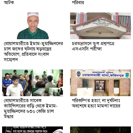
আটক
পরিবার
বোয়ালমারীতে ইমাম-মুয়াজ্জিনদের
চরভদ্রাসনে ভুল প্রশ্নপত্রে
চাল জব্দের ঘটনায় ষড়যন্ত্রের
এসএসসি পরীক্ষা
অভিযোগ, প্রতিবাদে সংবাদ
সম্মেলন
বোয়ালমারীতে সাবেক
পরিকল্পিত হত্যা; না দুর্ঘটনাঃ
কাউন্সিলরের বাড়ি থেকে ইমাম-
অবশেষে হত্যা মামলা দায়ের
মুয়াজ্জিনদের ৬৩০ কেজি চাল
উদ্ধার