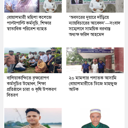
বোয়ালমারী মহিলা কলেজে
‘অবসরের দুয়ারে দাঁড়িয়ে
পাল্টাপাল্টি কর্মসূচি, শিক্ষার
ন্যায়বিচারের আবেদন’—সংবাদ
স্বাভাবিক পরিবেশ ব্যাহত
সম্মেলনে সাময়িক বরখাস্ত
অধ্যক্ষ ফরিদ আহমেদ
বালিয়াকান্দিতে বৃক্ষরোপণ
২০ মামলার পলাতক আসামি
কর্মসূচির উদ্বোধন, শিক্ষা
বোয়ালমারীতে ডিজে মাহফুজ
প্রতিষ্ঠানে চারা ও কৃষি উপকরণ
আটক
বিতরণ