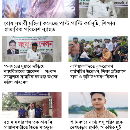
বোয়ালমারী মহিলা কলেজে পাল্টাপাল্টি কর্মসূচি, শিক্ষার
স্বাভাবিক পরিবেশ ব্যাহত
‘অবসরের দুয়ারে দাঁড়িয়ে
বালিয়াকান্দিতে বৃক্ষরোপণ
ন্যায়বিচারের আবেদন’—সংবাদ
কর্মসূচির উদ্বোধন, শিক্ষা প্রতিষ্ঠানে
সম্মেলনে সাময়িক বরখাস্ত অধ্যক্ষ
চারা ও কৃষি উপকরণ বিতরণ
ফরিদ আহমেদ
২০ মামলার পলাতক আসামি
শ্যামনগরে সংখ্যালঘু পরিবারকে
বোয়ালমারীতে ডিজে মাহফুজ
দেশছাড়ার হুমকি, আতঙ্কিত দুই