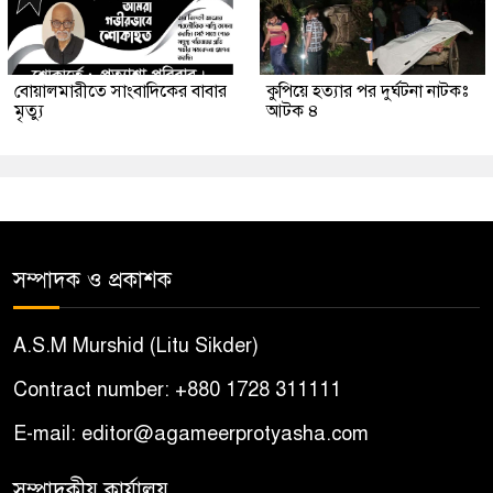
বোয়ালমারীতে সাংবাদিকের বাবার
কুপিয়ে হত্যার পর দুর্ঘটনা নাটকঃ
মৃত্যু
আটক ৪
সম্পাদক ও প্রকাশক
A.S.M Murshid (Litu Sikder)
Contract number: +880 1728 311111
E-mail: editor@agameerprotyasha.com
সম্পাদকীয় কার্যালয়