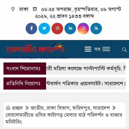
ঢাকা
০৬:২৫ অপরাহ্ন, বৃহস্পতিবার, ০৬ অগাস্ট
২০২৬, ২২ শ্রাবণ ১৪৩৩ বঙ্গাব্দ
সব
সংবাদ শিরোনামঃ
বোয়ালমারী মহিলা কলেজে পাল্টাপাল্টি কর্মসূচি, শিক্ষার 
প্রতিনিধি নিয়োগঃ
এটি একটি প্রিন্টভার্ষণ পত্রিকার ওয়েবসাইট। সারাদেশে জেলা
প্রচ্ছদ
জাতীয়
,
ঢাকা বিভাগ
,
ফরিদপুর
,
সারাদেশ
বোয়ালমারীতে ওসির কাটাগড় মেলার মাঠ পরিদর্শন ও বাজার
মনিটরিং