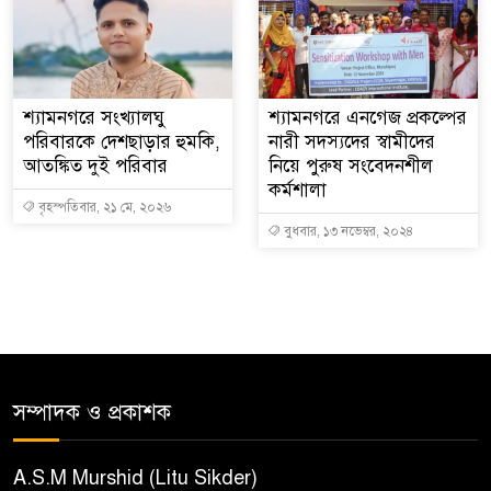
শ্যামনগরে সংখ্যালঘু
শ্যামনগরে এনগেজ প্রকল্পের
পরিবারকে দেশছাড়ার হুমকি,
নারী সদস্যদের স্বামীদের
আতঙ্কিত দুই পরিবার
নিয়ে পুরুষ সংবেদনশীল
কর্মশালা
বৃহস্পতিবার, ২১ মে, ২০২৬
বুধবার, ১৩ নভেম্বর, ২০২৪
সম্পাদক ও প্রকাশক
A.S.M Murshid (Litu Sikder)