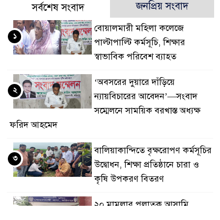
জনপ্রিয় সংবাদ
সর্বশেষ সংবাদ
বোয়ালমারী মহিলা কলেজে
১
পাল্টাপাল্টি কর্মসূচি, শিক্ষার
স্বাভাবিক পরিবেশ ব্যাহত
‘অবসরের দুয়ারে দাঁড়িয়ে
২
ন্যায়বিচারের আবেদন’—সংবাদ
সম্মেলনে সাময়িক বরখাস্ত অধ্যক্ষ
ফরিদ আহমেদ
বালিয়াকান্দিতে বৃক্ষরোপণ কর্মসূচির
৩
উদ্বোধন, শিক্ষা প্রতিষ্ঠানে চারা ও
কৃষি উপকরণ বিতরণ
২০ মামলার পলাতক আসামি
৪
বোয়ালমারীতে ডিজে মাহফুজ