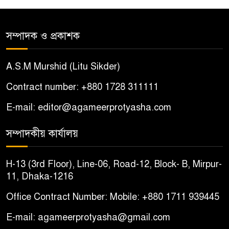
আটক
সম্পাদক ও প্রকাশক
শ্যামনগরে সংখ্যালঘু পরিবারকে
৫
দেশছাড়ার হুমকি, আতঙ্কিত দুই
A.S.M Murshid (Litu Sikder)
পরিবার
Contract number: +880 1728 311111
বোয়ালমারীতে ইমাম-মুয়াজ্জিনদের
৬
E-mail: editor@agameerprotyasha.com
চাল জব্দের ঘটনায় ষড়যন্ত্রের
অভিযোগ, প্রতিবাদে সংবাদ সম্মেলন
সম্পাদকীয় কার্যালয়
চরভদ্রাসনে ভুল প্রশ্নপত্রে এসএসসি
৭
H-13 (3rd Floor), Line-06, Road-12, Block- B, Mirpur-
পরীক্ষা
11, Dhaka-1216
Office Contract Number: Mobile: +880 1711 939445
বোয়ালমারীতে সাবেক কাউন্সিলরের
৮
বাড়ি থেকে ইমাম-মুয়াজ্জিনদের
E-mail: agameerprotyasha@gmail.com
৬৩০ কেজি চাল উদ্ধার