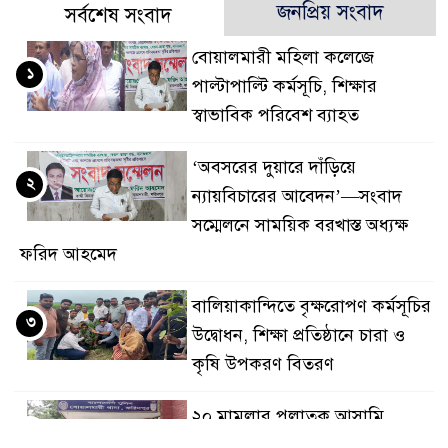
জনপ্রিয় সংবাদ
সর্বশেষ সংবাদ
বোয়ালমারী মহিলা কলেজে
১
পাল্টাপাল্টি কর্মসূচি, শিক্ষার
স্বাভাবিক পরিবেশ ব্যাহত
‘অবসরের দুয়ারে দাঁড়িয়ে
২
ন্যায়বিচারের আবেদন’—সংবাদ
সম্মেলনে সাময়িক বরখাস্ত অধ্যক্ষ
ফরিদ আহমেদ
বালিয়াকান্দিতে বৃক্ষরোপণ কর্মসূচির
৩
উদ্বোধন, শিক্ষা প্রতিষ্ঠানে চারা ও
কৃষি উপকরণ বিতরণ
২০ মামলার পলাতক আসামি
৪
বোয়ালমারীতে ডিজে মাহফুজ