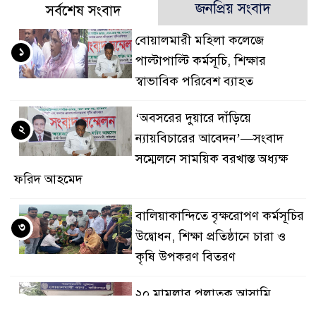
জনপ্রিয় সংবাদ
সর্বশেষ সংবাদ
বোয়ালমারী মহিলা কলেজে
১
পাল্টাপাল্টি কর্মসূচি, শিক্ষার
স্বাভাবিক পরিবেশ ব্যাহত
‘অবসরের দুয়ারে দাঁড়িয়ে
২
ন্যায়বিচারের আবেদন’—সংবাদ
সম্মেলনে সাময়িক বরখাস্ত অধ্যক্ষ
ফরিদ আহমেদ
বালিয়াকান্দিতে বৃক্ষরোপণ কর্মসূচির
৩
উদ্বোধন, শিক্ষা প্রতিষ্ঠানে চারা ও
কৃষি উপকরণ বিতরণ
২০ মামলার পলাতক আসামি
৪
বোয়ালমারীতে ডিজে মাহফুজ