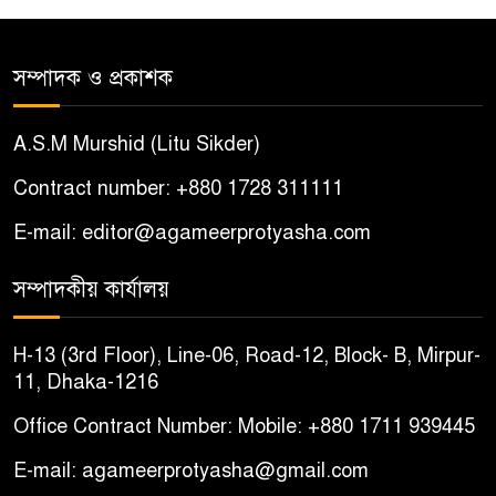
আটক
সম্পাদক ও প্রকাশক
শ্যামনগরে সংখ্যালঘু পরিবারকে
৫
দেশছাড়ার হুমকি, আতঙ্কিত দুই
A.S.M Murshid (Litu Sikder)
পরিবার
Contract number: +880 1728 311111
বোয়ালমারীতে ইমাম-মুয়াজ্জিনদের
৬
E-mail: editor@agameerprotyasha.com
চাল জব্দের ঘটনায় ষড়যন্ত্রের
অভিযোগ, প্রতিবাদে সংবাদ সম্মেলন
সম্পাদকীয় কার্যালয়
চরভদ্রাসনে ভুল প্রশ্নপত্রে এসএসসি
৭
H-13 (3rd Floor), Line-06, Road-12, Block- B, Mirpur-
পরীক্ষা
11, Dhaka-1216
Office Contract Number: Mobile: +880 1711 939445
বোয়ালমারীতে সাবেক কাউন্সিলরের
৮
বাড়ি থেকে ইমাম-মুয়াজ্জিনদের
E-mail: agameerprotyasha@gmail.com
৬৩০ কেজি চাল উদ্ধার