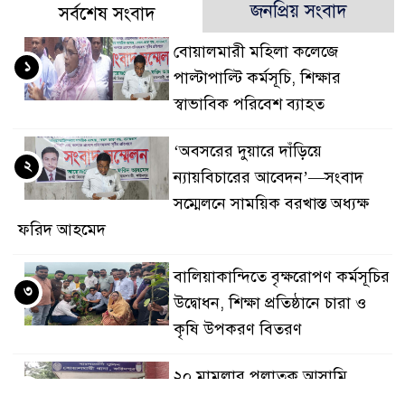
জনপ্রিয় সংবাদ
সর্বশেষ সংবাদ
বোয়ালমারী মহিলা কলেজে
১
পাল্টাপাল্টি কর্মসূচি, শিক্ষার
স্বাভাবিক পরিবেশ ব্যাহত
‘অবসরের দুয়ারে দাঁড়িয়ে
২
ন্যায়বিচারের আবেদন’—সংবাদ
সম্মেলনে সাময়িক বরখাস্ত অধ্যক্ষ
ফরিদ আহমেদ
বালিয়াকান্দিতে বৃক্ষরোপণ কর্মসূচির
৩
উদ্বোধন, শিক্ষা প্রতিষ্ঠানে চারা ও
কৃষি উপকরণ বিতরণ
২০ মামলার পলাতক আসামি
৪
বোয়ালমারীতে ডিজে মাহফুজ