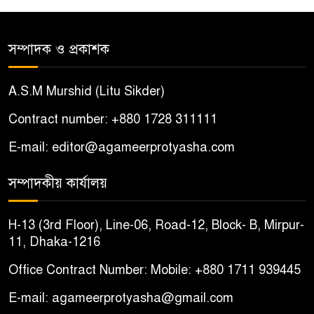
আটক
সম্পাদক ও প্রকাশক
শ্যামনগরে সংখ্যালঘু পরিবারকে
৫
দেশছাড়ার হুমকি, আতঙ্কিত দুই
A.S.M Murshid (Litu Sikder)
পরিবার
Contract number: +880 1728 311111
বোয়ালমারীতে ইমাম-মুয়াজ্জিনদের
৬
E-mail: editor@agameerprotyasha.com
চাল জব্দের ঘটনায় ষড়যন্ত্রের
অভিযোগ, প্রতিবাদে সংবাদ সম্মেলন
সম্পাদকীয় কার্যালয়
চরভদ্রাসনে ভুল প্রশ্নপত্রে এসএসসি
৭
H-13 (3rd Floor), Line-06, Road-12, Block- B, Mirpur-
পরীক্ষা
11, Dhaka-1216
Office Contract Number: Mobile: +880 1711 939445
বোয়ালমারীতে সাবেক কাউন্সিলরের
৮
বাড়ি থেকে ইমাম-মুয়াজ্জিনদের
E-mail: agameerprotyasha@gmail.com
৬৩০ কেজি চাল উদ্ধার