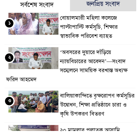
জনপ্রিয় সংবাদ
সর্বশেষ সংবাদ
বোয়ালমারী মহিলা কলেজে
১
পাল্টাপাল্টি কর্মসূচি, শিক্ষার
স্বাভাবিক পরিবেশ ব্যাহত
‘অবসরের দুয়ারে দাঁড়িয়ে
২
ন্যায়বিচারের আবেদন’—সংবাদ
সম্মেলনে সাময়িক বরখাস্ত অধ্যক্ষ
ফরিদ আহমেদ
বালিয়াকান্দিতে বৃক্ষরোপণ কর্মসূচির
৩
উদ্বোধন, শিক্ষা প্রতিষ্ঠানে চারা ও
কৃষি উপকরণ বিতরণ
২০ মামলার পলাতক আসামি
৪
বোয়ালমারীতে ডিজে মাহফুজ