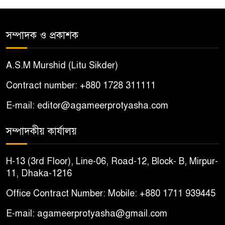
আটক
সম্পাদক ও প্রকাশক
শ্যামনগরে সংখ্যালঘু পরিবারকে
৫
দেশছাড়ার হুমকি, আতঙ্কিত দুই
A.S.M Murshid (Litu Sikder)
পরিবার
Contract number: +880 1728 311111
বোয়ালমারীতে ইমাম-মুয়াজ্জিনদের
৬
E-mail: editor@agameerprotyasha.com
চাল জব্দের ঘটনায় ষড়যন্ত্রের
অভিযোগ, প্রতিবাদে সংবাদ সম্মেলন
সম্পাদকীয় কার্যালয়
চরভদ্রাসনে ভুল প্রশ্নপত্রে এসএসসি
৭
H-13 (3rd Floor), Line-06, Road-12, Block- B, Mirpur-
পরীক্ষা
11, Dhaka-1216
Office Contract Number: Mobile: +880 1711 939445
বোয়ালমারীতে সাবেক কাউন্সিলরের
৮
বাড়ি থেকে ইমাম-মুয়াজ্জিনদের
E-mail: agameerprotyasha@gmail.com
৬৩০ কেজি চাল উদ্ধার