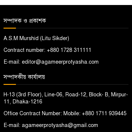
আটক
সম্পাদক ও প্রকাশক
শ্যামনগরে সংখ্যালঘু পরিবারকে
৫
দেশছাড়ার হুমকি, আতঙ্কিত দুই
A.S.M Murshid (Litu Sikder)
পরিবার
Contract number: +880 1728 311111
বোয়ালমারীতে ইমাম-মুয়াজ্জিনদের
৬
E-mail: editor@agameerprotyasha.com
চাল জব্দের ঘটনায় ষড়যন্ত্রের
অভিযোগ, প্রতিবাদে সংবাদ সম্মেলন
সম্পাদকীয় কার্যালয়
চরভদ্রাসনে ভুল প্রশ্নপত্রে এসএসসি
৭
H-13 (3rd Floor), Line-06, Road-12, Block- B, Mirpur-
পরীক্ষা
11, Dhaka-1216
Office Contract Number: Mobile: +880 1711 939445
বোয়ালমারীতে সাবেক কাউন্সিলরের
৮
বাড়ি থেকে ইমাম-মুয়াজ্জিনদের
E-mail: agameerprotyasha@gmail.com
৬৩০ কেজি চাল উদ্ধার