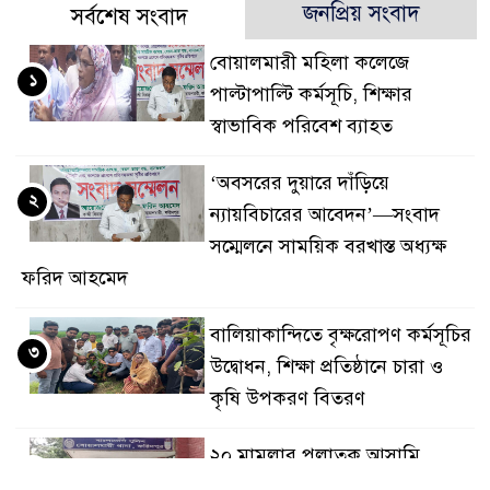
জনপ্রিয় সংবাদ
সর্বশেষ সংবাদ
বোয়ালমারী মহিলা কলেজে
১
পাল্টাপাল্টি কর্মসূচি, শিক্ষার
স্বাভাবিক পরিবেশ ব্যাহত
‘অবসরের দুয়ারে দাঁড়িয়ে
২
ন্যায়বিচারের আবেদন’—সংবাদ
সম্মেলনে সাময়িক বরখাস্ত অধ্যক্ষ
ফরিদ আহমেদ
বালিয়াকান্দিতে বৃক্ষরোপণ কর্মসূচির
৩
উদ্বোধন, শিক্ষা প্রতিষ্ঠানে চারা ও
কৃষি উপকরণ বিতরণ
২০ মামলার পলাতক আসামি
৪
বোয়ালমারীতে ডিজে মাহফুজ