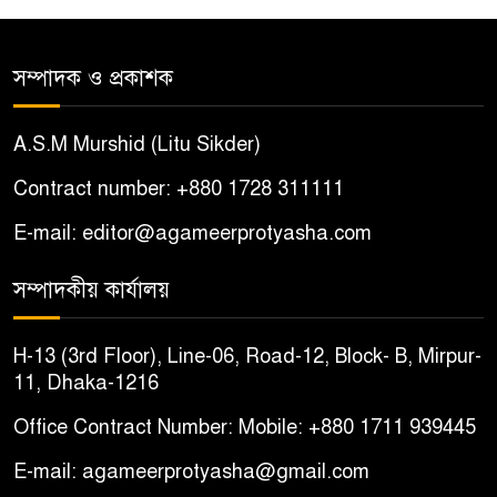
আটক
সম্পাদক ও প্রকাশক
শ্যামনগরে সংখ্যালঘু পরিবারকে
৫
দেশছাড়ার হুমকি, আতঙ্কিত দুই
A.S.M Murshid (Litu Sikder)
পরিবার
Contract number: +880 1728 311111
বোয়ালমারীতে ইমাম-মুয়াজ্জিনদের
৬
E-mail: editor@agameerprotyasha.com
চাল জব্দের ঘটনায় ষড়যন্ত্রের
অভিযোগ, প্রতিবাদে সংবাদ সম্মেলন
সম্পাদকীয় কার্যালয়
চরভদ্রাসনে ভুল প্রশ্নপত্রে এসএসসি
৭
H-13 (3rd Floor), Line-06, Road-12, Block- B, Mirpur-
পরীক্ষা
11, Dhaka-1216
Office Contract Number: Mobile: +880 1711 939445
বোয়ালমারীতে সাবেক কাউন্সিলরের
৮
বাড়ি থেকে ইমাম-মুয়াজ্জিনদের
E-mail: agameerprotyasha@gmail.com
৬৩০ কেজি চাল উদ্ধার