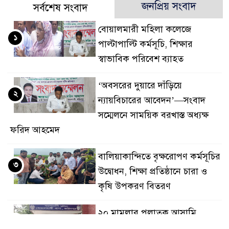
জনপ্রিয় সংবাদ
সর্বশেষ সংবাদ
বোয়ালমারী মহিলা কলেজে
১
পাল্টাপাল্টি কর্মসূচি, শিক্ষার
স্বাভাবিক পরিবেশ ব্যাহত
‘অবসরের দুয়ারে দাঁড়িয়ে
২
ন্যায়বিচারের আবেদন’—সংবাদ
সম্মেলনে সাময়িক বরখাস্ত অধ্যক্ষ
ফরিদ আহমেদ
বালিয়াকান্দিতে বৃক্ষরোপণ কর্মসূচির
৩
উদ্বোধন, শিক্ষা প্রতিষ্ঠানে চারা ও
কৃষি উপকরণ বিতরণ
২০ মামলার পলাতক আসামি
৪
বোয়ালমারীতে ডিজে মাহফুজ