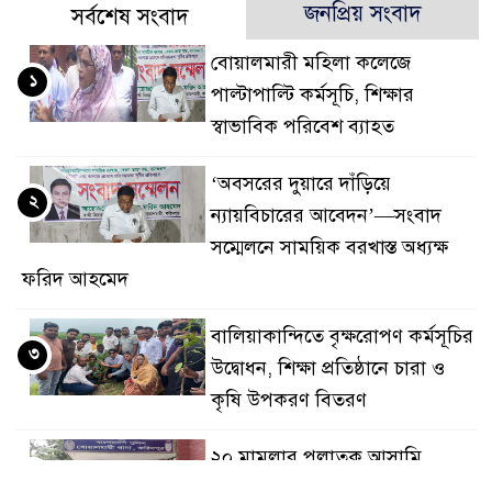
জনপ্রিয় সংবাদ
সর্বশেষ সংবাদ
বোয়ালমারী মহিলা কলেজে
১
পাল্টাপাল্টি কর্মসূচি, শিক্ষার
স্বাভাবিক পরিবেশ ব্যাহত
‘অবসরের দুয়ারে দাঁড়িয়ে
২
ন্যায়বিচারের আবেদন’—সংবাদ
সম্মেলনে সাময়িক বরখাস্ত অধ্যক্ষ
ফরিদ আহমেদ
বালিয়াকান্দিতে বৃক্ষরোপণ কর্মসূচির
৩
উদ্বোধন, শিক্ষা প্রতিষ্ঠানে চারা ও
কৃষি উপকরণ বিতরণ
২০ মামলার পলাতক আসামি
৪
বোয়ালমারীতে ডিজে মাহফুজ