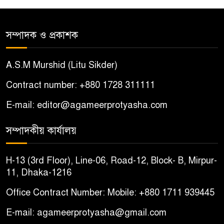
আটক
সম্পাদক ও প্রকাশক
শ্যামনগরে সংখ্যালঘু পরিবারকে
৫
দেশছাড়ার হুমকি, আতঙ্কিত দুই
A.S.M Murshid (Litu Sikder)
পরিবার
Contract number: +880 1728 311111
বোয়ালমারীতে ইমাম-মুয়াজ্জিনদের
৬
E-mail: editor@agameerprotyasha.com
চাল জব্দের ঘটনায় ষড়যন্ত্রের
অভিযোগ, প্রতিবাদে সংবাদ সম্মেলন
সম্পাদকীয় কার্যালয়
চরভদ্রাসনে ভুল প্রশ্নপত্রে এসএসসি
৭
H-13 (3rd Floor), Line-06, Road-12, Block- B, Mirpur-
পরীক্ষা
11, Dhaka-1216
Office Contract Number: Mobile: +880 1711 939445
বোয়ালমারীতে সাবেক কাউন্সিলরের
৮
বাড়ি থেকে ইমাম-মুয়াজ্জিনদের
E-mail: agameerprotyasha@gmail.com
৬৩০ কেজি চাল উদ্ধার