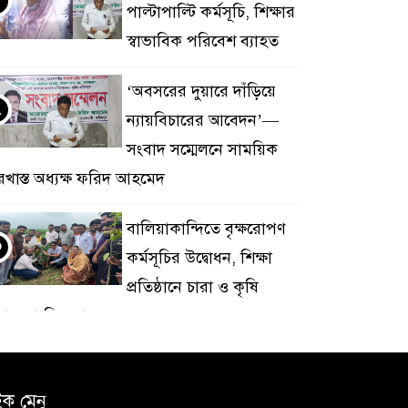
পাল্টাপাল্টি কর্মসূচি, শিক্ষার
স্বাভাবিক পরিবেশ ব্যাহত
‘অবসরের দুয়ারে দাঁড়িয়ে
২
ন্যায়বিচারের আবেদন’—
সংবাদ সম্মেলনে সাময়িক
রখাস্ত অধ্যক্ষ ফরিদ আহমেদ
বালিয়াকান্দিতে বৃক্ষরোপণ
৩
কর্মসূচির উদ্বোধন, শিক্ষা
প্রতিষ্ঠানে চারা ও কৃষি
পকরণ বিতরণ
২০ মামলার পলাতক
৪
আসামি বোয়ালমারীতে
ইক মেনু