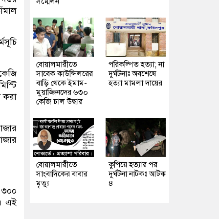
সম্মেলন
াঁমাল
মসূচি
বোয়ালমারীতে
পরিকল্পিত হত্যা; না
 কেজি
সাবেক কাউন্সিলরের
দুর্ঘটনাঃ অবশেষে
বাড়ি থেকে ইমাম-
হত্যা মামলা দায়ের
িস্টি
মুয়াজ্জিনদের ৬৩০
য করা
কেজি চাল উদ্ধার
বাজার
বাজার
বোয়ালমারীতে
কুপিয়ে হত্যার পর
সাংবাদিকের বাবার
দুর্ঘটনা নাটকঃ আটক
মৃত্যু
৪
 ৩০০
ে। এই