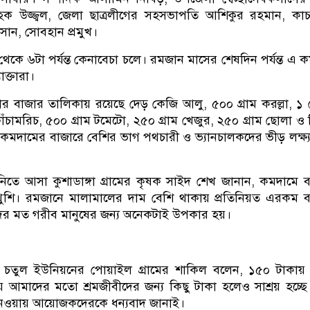
হক উজ্জ্বল, জেলা ছাত্রলীগের সহসভাপতি আশিকুর রহমান, কাচ
াসান, সোবহান প্রমুখ।
 থেকে ৬টা পর্যন্ত কেনাবেচা চলে। রমজান মাসের শেষদিন পর্যন্ত এ কর্
ক্তারা।
র বাজার তালিকায় রয়েছে দেড় কেজি আলু, ৫০০ গ্রাম করল্লা, ১
কাঁচামরিচ, ৫০০ গ্রাম টমেটো, ২৫০ গ্রাম খেজুর, ২৫০ গ্রাম ছোলা ও ম
মদামের বাজারে বেশির ভাগ পথচারী ও ভ্যানচালকদের ভীড় লক্ষ্
িতে আসা কুশাডাঙ্গা গ্রামের কৃষক সাইদ শেখ জানান, কমদামে 
ুশি। রমজানে মালামালের দাম বেশি থাকায় প্রতিনিয়ত এরকম 
ের মত গরীব মানুষের জন্য অনেকটাই উপকার হয়।
 চতুল ইউনিয়নের পোয়াইল গ্রামের শাকিল বলেন, ১৫০ টাকায়
 আমাদের মতো শ্রমজীবীদের জন্য কিছু টাকা হলেও সাশ্রয় হচ্ছ
নেওয়ায় আয়োজকদেরকে ধন্যবাদ জানাই।