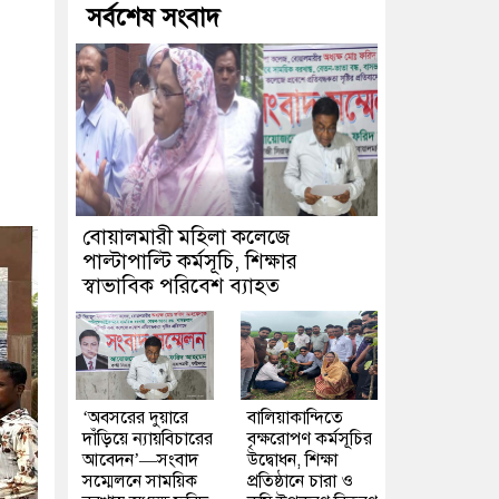
সর্বশেষ সংবাদ
বোয়ালমারী মহিলা কলেজে
পাল্টাপাল্টি কর্মসূচি, শিক্ষার
স্বাভাবিক পরিবেশ ব্যাহত
‘অবসরের দুয়ারে
বালিয়াকান্দিতে
দাঁড়িয়ে ন্যায়বিচারের
বৃক্ষরোপণ কর্মসূচির
আবেদন’—সংবাদ
উদ্বোধন, শিক্ষা
সম্মেলনে সাময়িক
প্রতিষ্ঠানে চারা ও