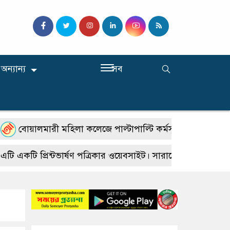
অন্যান্য
সব
ালমারী মহিলা কলেজে পাল্টাপাল্টি কর্মসূচি, শিক্ষার স্বাভাবিক পর
টি প্রিন্টভার্ষণ পত্রিকার ওয়েবসাইট। সারাদেশে জেলা উপজেলায় প্