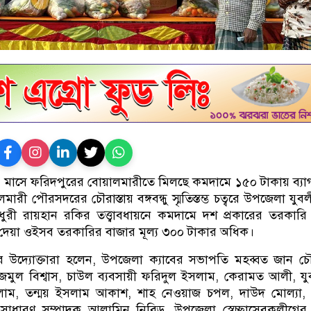
ন মাসে ফরিদপুরের বোয়ালমারীতে মিলছে কমদামে ১৫০ টাকায় ব্যাগ
ারী পৌরসদরের চৌরাস্তায় বঙ্গবন্ধু স্মৃতিস্তম্ভ চত্বরে উপজেলা যুব
ুরী রায়হান রকির তত্ত্বাবধায়নে কমদামে দশ প্রকারের তরকারি
 দেয়া ওইসব তরকারির বাজার মূল্য ৩০০ টাকার অধিক।
 উদ্যোক্তারা হলেন, উপজেলা ক্যাবের সভাপতি মহব্বত জান চৌ
জমুল বিশ্বাস, চাউল ব্যবসায়ী ফরিদুল ইসলাম, কেরামত আলী, য
ইসলাম, তন্ময় ইসলাম আকাশ, শাহ নেওয়াজ চপল, দাউদ মোল্যা,
চের সাধারণ সম্পাদক আলামিন নিবিড়, উপজেলা স্বেচ্ছাসেবকলীগের 