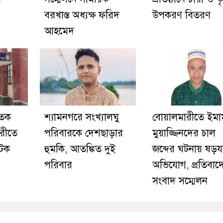
বরখাস্ত অধ্যক্ষ ফরিদ
উপকরণ বিতরণ
আহমেদ
াতক
শ্যামনগরে সংখ্যালঘু
বোয়ালমারীতে ইমা
রীতে
পরিবারকে দেশছাড়ার
মুয়াজ্জিনদের চাল
আটক
হুমকি, আতঙ্কিত দুই
জব্দের ঘটনায় ষড়যন্ত
পরিবার
অভিযোগ, প্রতিবাদ
সংবাদ সম্মেলন