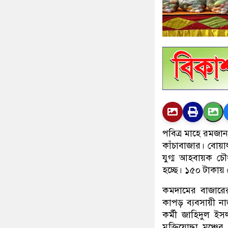
পবিত্র মাহে রমজা
কাঁচাবাজার। বোয়ালম
যুগ্ম আহবায়ক চৌধ
হচ্ছে। ১৫০ টাকায়
কমদামের বাজারের
কাপড় ব্যবসায়ী না
কর্মী জাহিদুল 
মুক্তিযোদ্ধা মঞ্