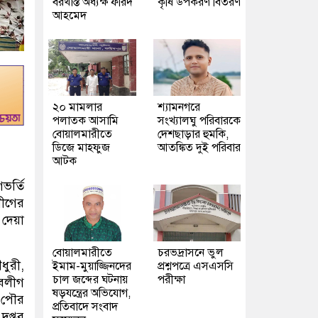
বরখাস্ত অধ্যক্ষ ফরিদ
কৃষি উপকরণ বিতরণ
আহমেদ
২০ মামলার
শ্যামনগরে
পলাতক আসামি
সংখ্যালঘু পরিবারকে
বোয়ালমারীতে
দেশছাড়ার হুমকি,
ডিজে মাহফুজ
আতঙ্কিত দুই পরিবার
আটক
ভর্তি
লীগের
 দেয়া
বোয়ালমারীতে
চরভদ্রাসনে ভুল
ধুরী,
ইমাম-মুয়াজ্জিনদের
প্রশ্নপত্রে এসএসসি
চাল জব্দের ঘটনায়
পরীক্ষা
ুবলীগ
ষড়যন্ত্রের অভিযোগ,
 পৌর
প্রতিবাদে সংবাদ
দপ্তর