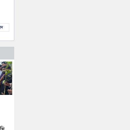
াদ
ৃষি