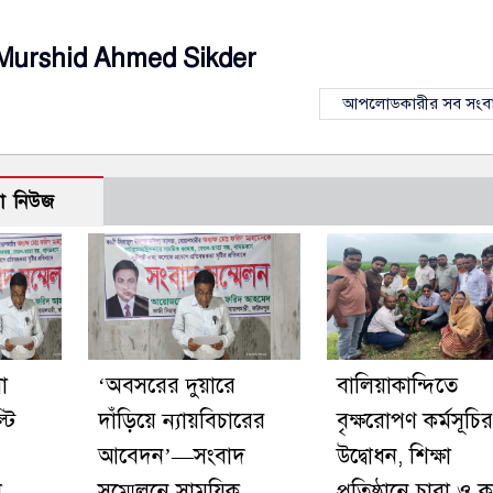
Murshid Ahmed Sikder
আপলোডকারীর সব সংব
ো নিউজ
া
‘অবসরের দুয়ারে
বালিয়াকান্দিতে
টি
দাঁড়িয়ে ন্যায়বিচারের
বৃক্ষরোপণ কর্মসূচির
আবেদন’—সংবাদ
উদ্বোধন, শিক্ষা
শ
সম্মেলনে সাময়িক
প্রতিষ্ঠানে চারা ও ক