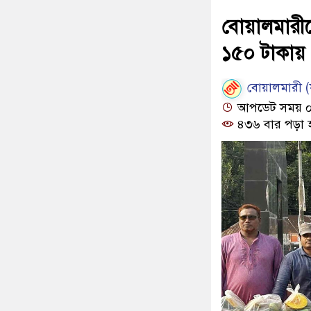
বোয়ালমারীত
১৫০ টাকায়
বোয়ালমারী (ফ
আপডেট সময় ০৭:
৪৩৬ বার পড়া 