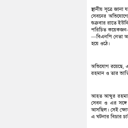
স্থানীয় সূত্রে জা
সেবনের অভিযোগে
শুক্রবার রাতে ইউ
পরিচিত কয়েকজন—স
—বিএনপি নেতা আব্
হয়ে ওঠে।
অভিযোগ রয়েছে, এ 
রহমান ও তার ভাত
আহত আব্দুর রহম
সেবন ও এর সঙ্গ
আসছিল। সেই ক্ষো
এ ঘটনার বিচার চা