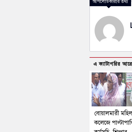
আপলোডকারীর তথ্য
এ ক্যাটাগরির আর
বোয়ালমারী মহিল
কলেজে পাল্টাপাল্