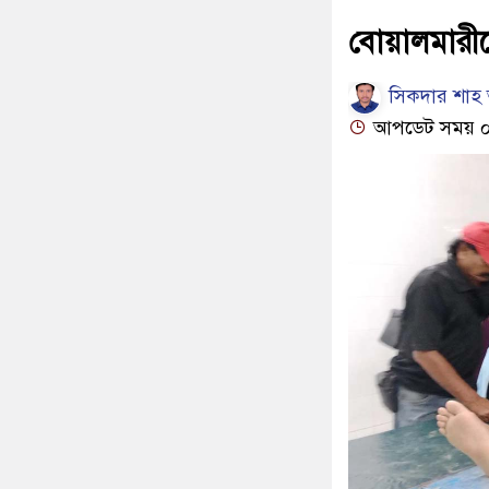
বোয়ালমারী
সিকদার শাহ 
আপডেট সময় ০১:৪