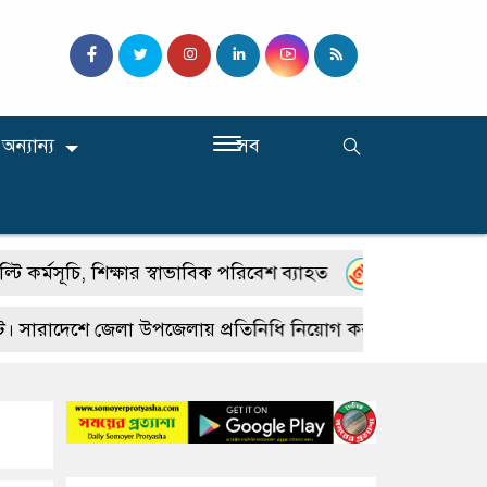
অন্যান্য
সব
চি, শিক্ষার স্বাভাবিক পরিবেশ ব্যাহত
‘অবসরের দুয়ারে দাঁড়
রাদেশে জেলা উপজেলায় প্রতিনিধি নিয়োগ করা হবে। আগ্রহীদের শুধুম