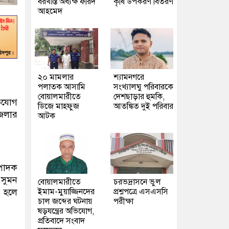
বরখাস্ত অধ্যক্ষ ফরিদ
কৃষি উপকরণ বিতরণ
আহমেদ
২০ মামলার
শ্যামনগরে
পলাতক আসামি
সংখ্যালঘু পরিবারকে
বোয়ালমারীতে
দেশছাড়ার হুমকি,
িযোগ
ডিজে মাহফুজ
আতঙ্কিত দুই পরিবার
জেলার
আটক
পাদক
 সুমন
বোয়ালমারীতে
চরভদ্রাসনে ভুল
ইমাম-মুয়াজ্জিনদের
প্রশ্নপত্রে এসএসসি
া হলে
চাল জব্দের ঘটনায়
পরীক্ষা
ষড়যন্ত্রের অভিযোগ,
প্রতিবাদে সংবাদ