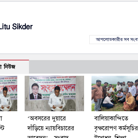
Litu Sikder
আপলোডকারীর সব সংব
ো নিউজ
া
‘অবসরের দুয়ারে
বালিয়াকান্দিতে
টি
দাঁড়িয়ে ন্যায়বিচারের
বৃক্ষরোপণ কর্মসূচির