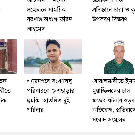
আবেদন’—সংবাদ
উদ্বোধন, শিক্ষা
শ
সম্মেলনে সাময়িক
প্রতিষ্ঠানে চারা ও ক
বরখাস্ত অধ্যক্ষ ফরিদ
উপকরণ বিতরণ
আহমেদ
াতক
শ্যামনগরে সংখ্যালঘু
বোয়ালমারীতে ইমা
রীতে
পরিবারকে দেশছাড়ার
মুয়াজ্জিনদের চাল
আটক
হুমকি, আতঙ্কিত দুই
জব্দের ঘটনায় ষড়যন্ত
পরিবার
অভিযোগ, প্রতিবাদ
সংবাদ সম্মেলন