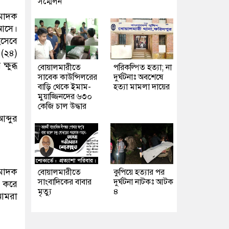
সম্মেলন
 মাদক
আসে।
িসেবে
 (২৪)
ষুব্ধ
বোয়ালমারীতে
পরিকল্পিত হত্যা; না
সাবেক কাউন্সিলরের
দুর্ঘটনাঃ অবশেষে
বাড়ি থেকে ইমাম-
হত্যা মামলা দায়ের
মুয়াজ্জিনদের ৬৩০
কেজি চাল উদ্ধার
ব্দুর
মাদক
বোয়ালমারীতে
কুপিয়ে হত্যার পর
সাংবাদিকের বাবার
দুর্ঘটনা নাটকঃ আটক
 করে
মৃত্যু
৪
 আমরা