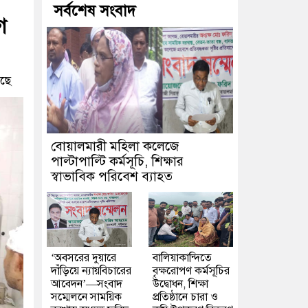
সর্বশেষ সংবাদ
গ
ছে
বোয়ালমারী মহিলা কলেজে
পাল্টাপাল্টি কর্মসূচি, শিক্ষার
স্বাভাবিক পরিবেশ ব্যাহত
‘অবসরের দুয়ারে
বালিয়াকান্দিতে
দাঁড়িয়ে ন্যায়বিচারের
বৃক্ষরোপণ কর্মসূচির
আবেদন’—সংবাদ
উদ্বোধন, শিক্ষা
সম্মেলনে সাময়িক
প্রতিষ্ঠানে চারা ও