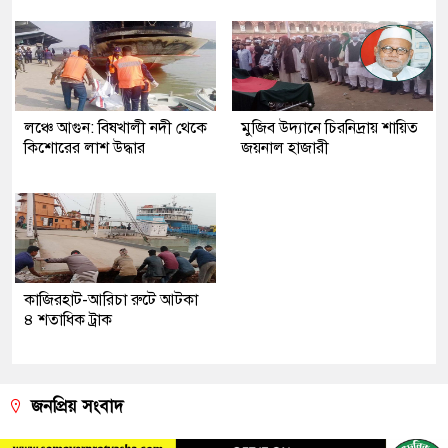
লঞ্চে আগুন: বিষখালী নদী থেকে
মুজিব উদ্যানে চিরনিদ্রায় শায়িত
কিশোরের লাশ উদ্ধার
জয়নাল হাজারী
কাজিরহাট-আরিচা রুটে আটকা
৪ শতাধিক ট্রাক
জনপ্রিয় সংবাদ