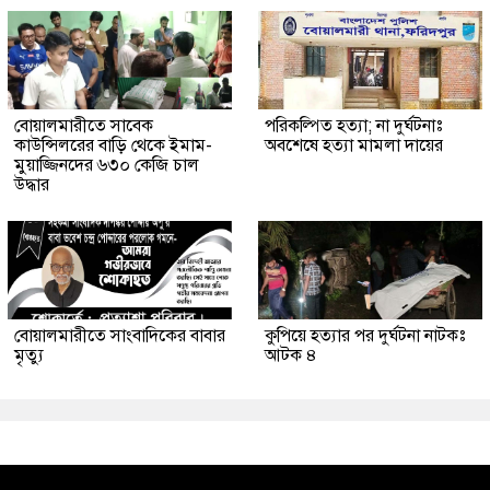
বোয়ালমারীতে সাবেক
পরিকল্পিত হত্যা; না দুর্ঘটনাঃ
কাউন্সিলরের বাড়ি থেকে ইমাম-
অবশেষে হত্যা মামলা দায়ের
মুয়াজ্জিনদের ৬৩০ কেজি চাল
উদ্ধার
বোয়ালমারীতে সাংবাদিকের বাবার
কুপিয়ে হত্যার পর দুর্ঘটনা নাটকঃ
মৃত্যু
আটক ৪