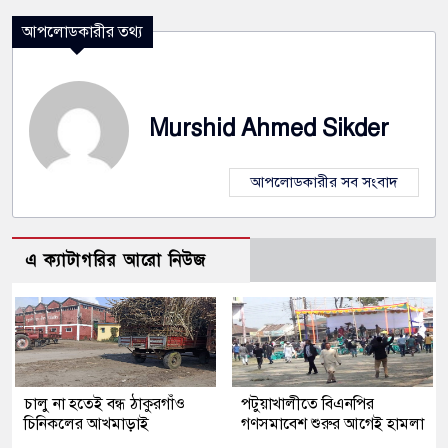
আপলোডকারীর তথ্য
Murshid Ahmed Sikder
আপলোডকারীর সব সংবাদ
এ ক্যাটাগরির আরো নিউজ
চালু না হতেই বন্ধ ঠাকুরগাঁও
পটুয়াখালীতে বিএনপির
চিনিকলের আখমাড়াই
গণসমাবেশ শুরুর আগেই হামলা