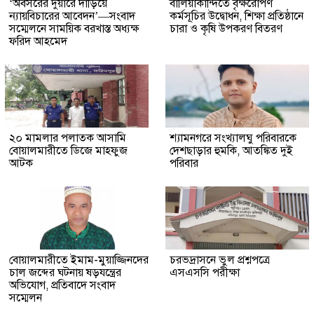
‘অবসরের দুয়ারে দাঁড়িয়ে
বালিয়াকান্দিতে বৃক্ষরোপণ
ন্যায়বিচারের আবেদন’—সংবাদ
কর্মসূচির উদ্বোধন, শিক্ষা প্রতিষ্ঠানে
সম্মেলনে সাময়িক বরখাস্ত অধ্যক্ষ
চারা ও কৃষি উপকরণ বিতরণ
ফরিদ আহমেদ
২০ মামলার পলাতক আসামি
শ্যামনগরে সংখ্যালঘু পরিবারকে
বোয়ালমারীতে ডিজে মাহফুজ
দেশছাড়ার হুমকি, আতঙ্কিত দুই
আটক
পরিবার
বোয়ালমারীতে ইমাম-মুয়াজ্জিনদের
চরভদ্রাসনে ভুল প্রশ্নপত্রে
চাল জব্দের ঘটনায় ষড়যন্ত্রের
এসএসসি পরীক্ষা
অভিযোগ, প্রতিবাদে সংবাদ
সম্মেলন