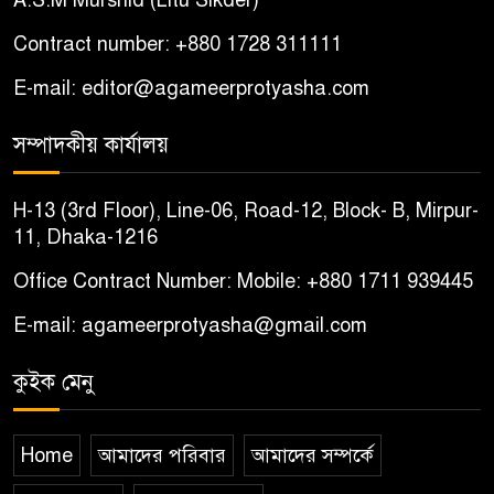
A.S.M Murshid (Litu Sikder)
পরিবার
Contract number: +880 1728 311111
বোয়ালমারীতে ইমাম-মুয়াজ্জিনদের
৬
E-mail: editor@agameerprotyasha.com
চাল জব্দের ঘটনায় ষড়যন্ত্রের
অভিযোগ, প্রতিবাদে সংবাদ সম্মেলন
সম্পাদকীয় কার্যালয়
চরভদ্রাসনে ভুল প্রশ্নপত্রে এসএসসি
৭
H-13 (3rd Floor), Line-06, Road-12, Block- B, Mirpur-
পরীক্ষা
11, Dhaka-1216
Office Contract Number: Mobile: +880 1711 939445
বোয়ালমারীতে সাবেক কাউন্সিলরের
৮
বাড়ি থেকে ইমাম-মুয়াজ্জিনদের
E-mail: agameerprotyasha@gmail.com
৬৩০ কেজি চাল উদ্ধার
কুইক মেনু
পরিকল্পিত হত্যা; না দুর্ঘটনাঃ
৯
অবশেষে হত্যা মামলা দায়ের
Home
আমাদের পরিবার
আমাদের সম্পর্কে