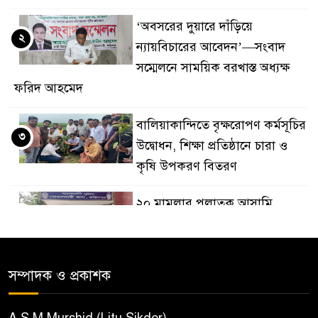
‘অবসরের দুয়ারে দাঁড়িয়ে
২
ন্যায়বিচারের আবেদন’—সংবাদ
সম্মেলনে সাময়িক বরখাস্ত অধ্যক্ষ
ফরিদ আহমেদ
বালিয়াকান্দিতে বৃক্ষরোপণ কর্মসূচির
৩
উদ্বোধন, শিক্ষা প্রতিষ্ঠানে চারা ও
কৃষি উপকরণ বিতরণ
২০ মামলার পলাতক আসামি
৪
বোয়ালমারীতে ডিজে মাহফুজ
আটক
সম্পাদক ও প্রকাশক
শ্যামনগরে সংখ্যালঘু পরিবারকে
৫
দেশছাড়ার হুমকি, আতঙ্কিত দুই