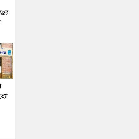
্রের
ে
া
ত্যা