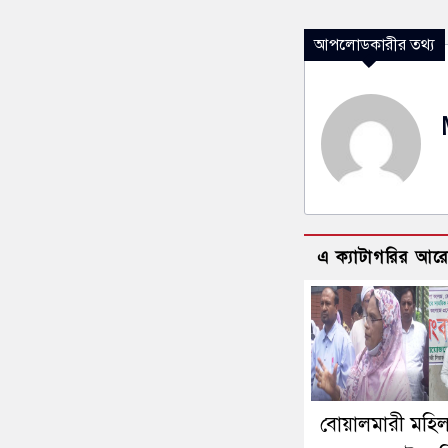
আপলোডকারীর তথ্য
এ ক্যাটাগরির আর
বোয়ালমারী মহিল