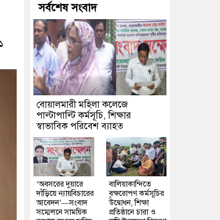
সর্বশেষ সংবাদ
১
বোয়ালমারী মহিলা কলেজে
পাল্টাপাল্টি কর্মসূচি, শিক্ষার
স্বাভাবিক পরিবেশ ব্যাহত
‘অবসরের দুয়ারে
বালিয়াকান্দিতে
দাঁড়িয়ে ন্যায়বিচারের
বৃক্ষরোপণ কর্মসূচির
আবেদন’—সংবাদ
উদ্বোধন, শিক্ষা
সম্মেলনে সাময়িক
প্রতিষ্ঠানে চারা ও