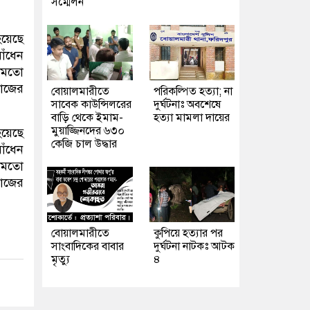
সম্মেলন
হয়েছে
াঁধেন
র মতো
কাজের
বোয়ালমারীতে
পরিকল্পিত হত্যা; না
সাবেক কাউন্সিলরের
দুর্ঘটনাঃ অবশেষে
বাড়ি থেকে ইমাম-
হত্যা মামলা দায়ের
মুয়াজ্জিনদের ৬৩০
হয়েছে
কেজি চাল উদ্ধার
াঁধেন
র মতো
কাজের
বোয়ালমারীতে
কুপিয়ে হত্যার পর
সাংবাদিকের বাবার
দুর্ঘটনা নাটকঃ আটক
মৃত্যু
৪