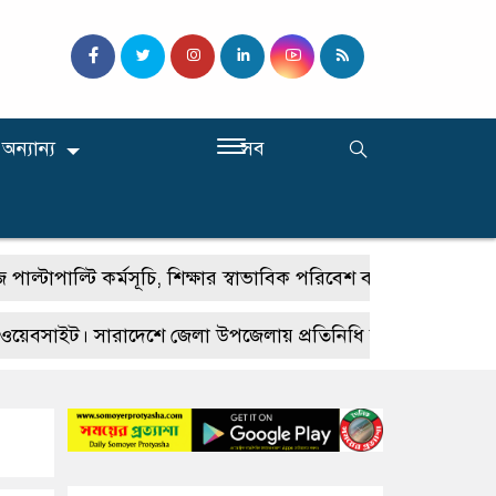
অন্যান্য
সব
্টি কর্মসূচি, শিক্ষার স্বাভাবিক পরিবেশ ব্যাহত
‘অবসরের দু
েবসাইট। সারাদেশে জেলা উপজেলায় প্রতিনিধি নিয়োগ করা হবে। আগ্রহ