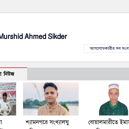
Murshid Ahmed Sikder
আপলোডকারীর সব সংব
ো নিউজ
া
শ্যামনগরে সংখ্যালঘু
বোয়ালমারীতে ইমা