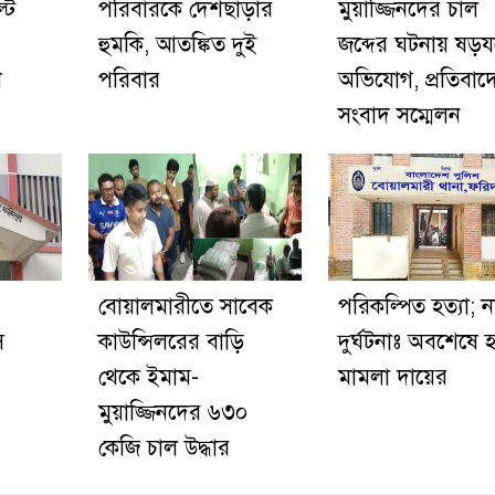
টি
পরিবারকে দেশছাড়ার
মুয়াজ্জিনদের চাল
হুমকি, আতঙ্কিত দুই
জব্দের ঘটনায় ষড়যন্ত
শ
পরিবার
অভিযোগ, প্রতিবাদ
সংবাদ সম্মেলন
বোয়ালমারীতে সাবেক
পরিকল্পিত হত্যা; ন
ি
কাউন্সিলরের বাড়ি
দুর্ঘটনাঃ অবশেষে হ
থেকে ইমাম-
মামলা দায়ের
মুয়াজ্জিনদের ৬৩০
কেজি চাল উদ্ধার