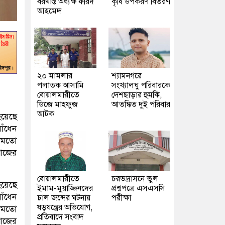
বরখাস্ত অধ্যক্ষ ফরিদ
কৃষি উপকরণ বিতরণ
আহমেদ
২০ মামলার
শ্যামনগরে
পলাতক আসামি
সংখ্যালঘু পরিবারকে
বোয়ালমারীতে
দেশছাড়ার হুমকি,
ডিজে মাহফুজ
আতঙ্কিত দুই পরিবার
আটক
হয়েছে
াঁধেন
র মতো
কাজের
বোয়ালমারীতে
চরভদ্রাসনে ভুল
হয়েছে
ইমাম-মুয়াজ্জিনদের
প্রশ্নপত্রে এসএসসি
াঁধেন
চাল জব্দের ঘটনায়
পরীক্ষা
ষড়যন্ত্রের অভিযোগ,
র মতো
প্রতিবাদে সংবাদ
কাজের