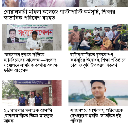
বোয়ালমারী মহিলা কলেজে পাল্টাপাল্টি কর্মসূচি, শিক্ষার
স্বাভাবিক পরিবেশ ব্যাহত
‘অবসরের দুয়ারে দাঁড়িয়ে
বালিয়াকান্দিতে বৃক্ষরোপণ
ন্যায়বিচারের আবেদন’—সংবাদ
কর্মসূচির উদ্বোধন, শিক্ষা প্রতিষ্ঠানে
সম্মেলনে সাময়িক বরখাস্ত অধ্যক্ষ
চারা ও কৃষি উপকরণ বিতরণ
ফরিদ আহমেদ
২০ মামলার পলাতক আসামি
শ্যামনগরে সংখ্যালঘু পরিবারকে
বোয়ালমারীতে ডিজে মাহফুজ
দেশছাড়ার হুমকি, আতঙ্কিত দুই
আটক
পরিবার