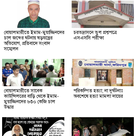
বোয়ালমারীতে ইমাম-মুয়াজ্জিনদের
চরভদ্রাসনে ভুল প্রশ্নপত্রে
চাল জব্দের ঘটনায় ষড়যন্ত্রের
এসএসসি পরীক্ষা
অভিযোগ, প্রতিবাদে সংবাদ
সম্মেলন
বোয়ালমারীতে সাবেক
পরিকল্পিত হত্যা; না দুর্ঘটনাঃ
কাউন্সিলরের বাড়ি থেকে ইমাম-
অবশেষে হত্যা মামলা দায়ের
মুয়াজ্জিনদের ৬৩০ কেজি চাল
উদ্ধার