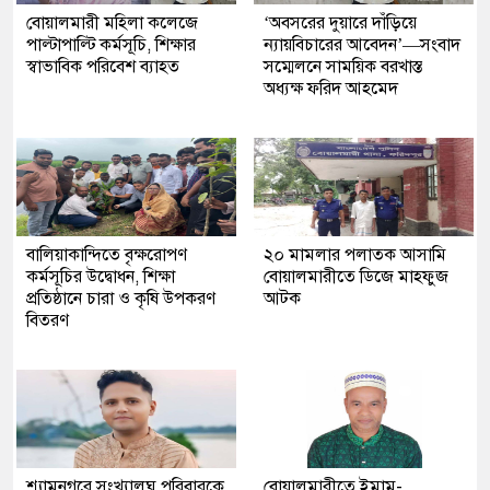
বোয়ালমারী মহিলা কলেজে
‘অবসরের দুয়ারে দাঁড়িয়ে
পাল্টাপাল্টি কর্মসূচি, শিক্ষার
ন্যায়বিচারের আবেদন’—সংবাদ
স্বাভাবিক পরিবেশ ব্যাহত
সম্মেলনে সাময়িক বরখাস্ত
অধ্যক্ষ ফরিদ আহমেদ
বালিয়াকান্দিতে বৃক্ষরোপণ
২০ মামলার পলাতক আসামি
কর্মসূচির উদ্বোধন, শিক্ষা
বোয়ালমারীতে ডিজে মাহফুজ
প্রতিষ্ঠানে চারা ও কৃষি উপকরণ
আটক
বিতরণ
শ্যামনগরে সংখ্যালঘু পরিবারকে
বোয়ালমারীতে ইমাম-