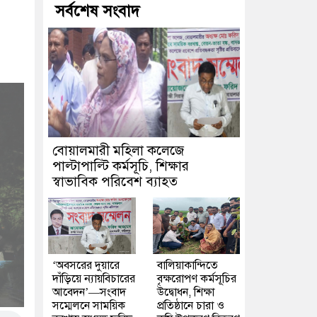
সর্বশেষ সংবাদ
বোয়ালমারী মহিলা কলেজে
পাল্টাপাল্টি কর্মসূচি, শিক্ষার
স্বাভাবিক পরিবেশ ব্যাহত
‘অবসরের দুয়ারে
বালিয়াকান্দিতে
দাঁড়িয়ে ন্যায়বিচারের
বৃক্ষরোপণ কর্মসূচির
আবেদন’—সংবাদ
উদ্বোধন, শিক্ষা
সম্মেলনে সাময়িক
প্রতিষ্ঠানে চারা ও