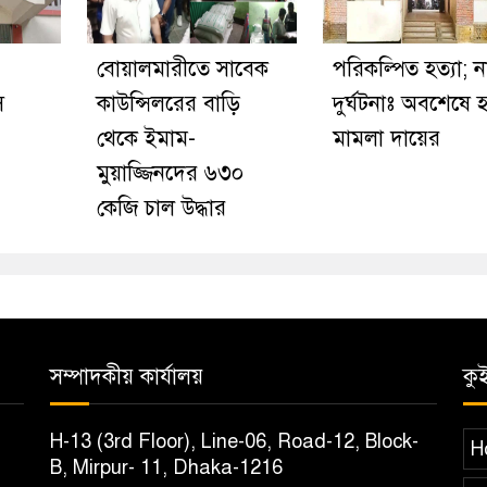
বোয়ালমারীতে সাবেক
পরিকল্পিত হত্যা; ন
ি
কাউন্সিলরের বাড়ি
দুর্ঘটনাঃ অবশেষে হ
থেকে ইমাম-
মামলা দায়ের
মুয়াজ্জিনদের ৬৩০
কেজি চাল উদ্ধার
সম্পাদকীয় কার্যালয়
কু
H-13 (3rd Floor), Line-06, Road-12, Block-
H
B, Mirpur- 11, Dhaka-1216