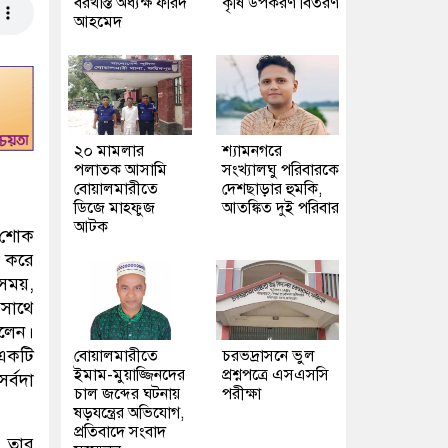
বরখাস্ত অধ্যক্ষ ফরিদ
কৃষি উপকরণ বিতরণ
আহমেদ
২০ মামলার
শ্যামনগরে
পলাতক আসামি
সংখ্যালঘু পরিবারকে
বোয়ালমারীতে
দেশছাড়ার হুমকি,
ডিজে মাহফুজ
আতঙ্কিত দুই পরিবার
আটক
ই শোক
াশ করে
সময়,
সাথে
িলেন।
 একটি
বোয়ালমারীতে
চরভদ্রাসনে ভুল
ইমাম-মুয়াজ্জিনদের
প্রশ্নপত্রে এসএসসি
র্বদা
চাল জব্দের ঘটনায়
পরীক্ষা
ষড়যন্ত্রের অভিযোগ,
প্রতিবাদে সংবাদ
া তার