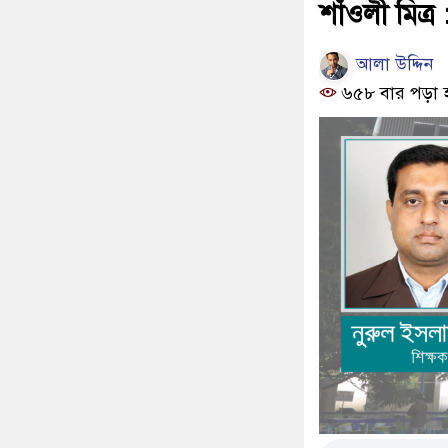
শাঁওলী মিত্র 
আলা উদ্দিন
৬৫৮ বার পড়া 