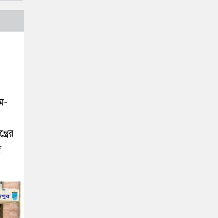
ম-
্রের
ে