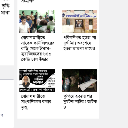
সম্মেলন
ৃপ্তি
 মারা
বোয়ালমারীতে
পরিকল্পিত হত্যা; না
সাবেক কাউন্সিলরের
দুর্ঘটনাঃ অবশেষে
বাড়ি থেকে ইমাম-
হত্যা মামলা দায়ের
মুয়াজ্জিনদের ৬৩০
কেজি চাল উদ্ধার
বোয়ালমারীতে
কুপিয়ে হত্যার পর
সাংবাদিকের বাবার
দুর্ঘটনা নাটকঃ আটক
মৃত্যু
৪
াদ