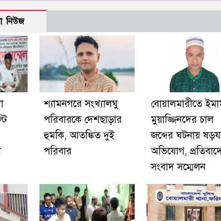
ো নিউজ
া
শ্যামনগরে সংখ্যালঘু
বোয়ালমারীতে ইমা
টি
পরিবারকে দেশছাড়ার
মুয়াজ্জিনদের চাল
হুমকি, আতঙ্কিত দুই
জব্দের ঘটনায় ষড়যন্ত
শ
পরিবার
অভিযোগ, প্রতিবাদ
সংবাদ সম্মেলন