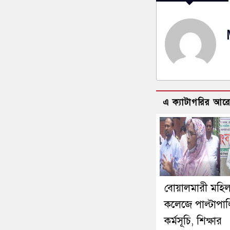
এ ক্যাটাগরির আর
বোয়ালমারী মহিল
কলেজে পাল্টাপাল্
কর্মসূচি, শিক্ষার