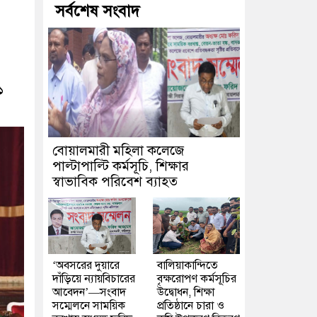
সর্বশেষ সংবাদ
১
বোয়ালমারী মহিলা কলেজে
পাল্টাপাল্টি কর্মসূচি, শিক্ষার
স্বাভাবিক পরিবেশ ব্যাহত
‘অবসরের দুয়ারে
বালিয়াকান্দিতে
দাঁড়িয়ে ন্যায়বিচারের
বৃক্ষরোপণ কর্মসূচির
আবেদন’—সংবাদ
উদ্বোধন, শিক্ষা
সম্মেলনে সাময়িক
প্রতিষ্ঠানে চারা ও