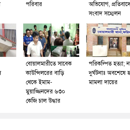
শ
পরিবার
অভিযোগ, প্রতিবাদ
সংবাদ সম্মেলন
বোয়ালমারীতে সাবেক
পরিকল্পিত হত্যা; ন
ি
কাউন্সিলরের বাড়ি
দুর্ঘটনাঃ অবশেষে হ
থেকে ইমাম-
মামলা দায়ের
মুয়াজ্জিনদের ৬৩০
কেজি চাল উদ্ধার