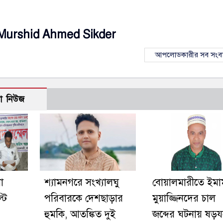
Murshid Ahmed Sikder
আপলোডকারীর সব সংব
ো নিউজ
া
শ্যামনগরে সংখ্যালঘু
বোয়ালমারীতে ইমা
টি
পরিবারকে দেশছাড়ার
মুয়াজ্জিনদের চাল
হুমকি, আতঙ্কিত দুই
জব্দের ঘটনায় ষড়যন্ত