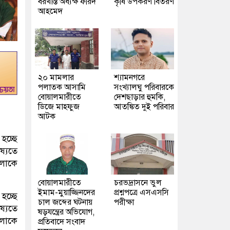
বরখাস্ত অধ্যক্ষ ফরিদ
কৃষি উপকরণ বিতরণ
আহমেদ
২০ মামলার
শ্যামনগরে
পলাতক আসামি
সংখ্যালঘু পরিবারকে
বোয়ালমারীতে
দেশছাড়ার হুমকি,
ডিজে মাহফুজ
আতঙ্কিত দুই পরিবার
আটক
হচ্ছে
্যতে
ুলোকে
বোয়ালমারীতে
চরভদ্রাসনে ভুল
ইমাম-মুয়াজ্জিনদের
প্রশ্নপত্রে এসএসসি
হচ্ছে
চাল জব্দের ঘটনায়
পরীক্ষা
্যতে
ষড়যন্ত্রের অভিযোগ,
ুলোকে
প্রতিবাদে সংবাদ