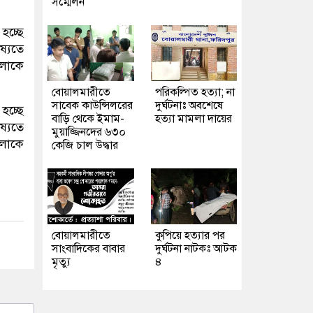
সম্মেলন
হচ্ছে
্যতে
ুলোকে
বোয়ালমারীতে
পরিকল্পিত হত্যা; না
সাবেক কাউন্সিলরের
দুর্ঘটনাঃ অবশেষে
হচ্ছে
বাড়ি থেকে ইমাম-
হত্যা মামলা দায়ের
্যতে
মুয়াজ্জিনদের ৬৩০
ুলোকে
কেজি চাল উদ্ধার
বোয়ালমারীতে
কুপিয়ে হত্যার পর
সাংবাদিকের বাবার
দুর্ঘটনা নাটকঃ আটক
মৃত্যু
৪