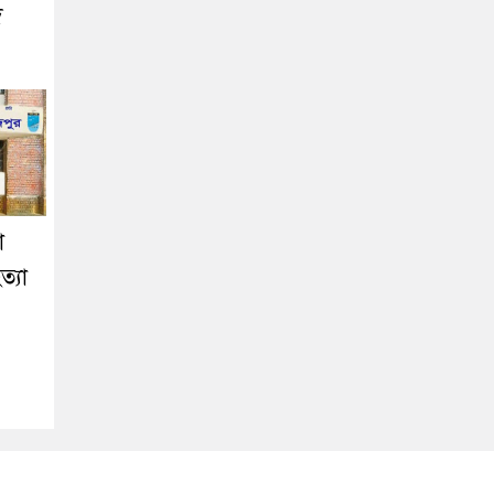
ে
া
ত্যা