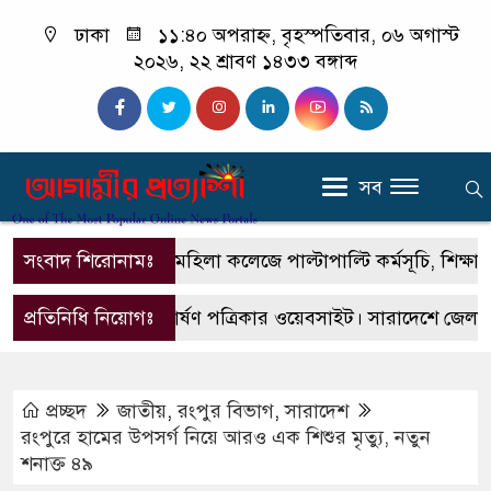
ঢাকা
১১:৪০ অপরাহ্ন, বৃহস্পতিবার, ০৬ অগাস্ট
২০২৬, ২২ শ্রাবণ ১৪৩৩ বঙ্গাব্দ
সব
সংবাদ শিরোনামঃ
বোয়ালমারী মহিলা কলেজে পাল্টাপাল্টি কর্মসূচি, শিক্ষার স্ব
এটি একটি প্রিন্টভার্ষণ পত্রিকার ওয়েবসাইট। সারাদেশে জেলা উপ
প্রতিনিধি নিয়োগঃ
প্রচ্ছদ
জাতীয়
,
রংপুর বিভাগ
,
সারাদেশ
রংপুরে হামের উপসর্গ নিয়ে আরও এক শিশুর মৃত্যু, নতুন
শনাক্ত ৪৯