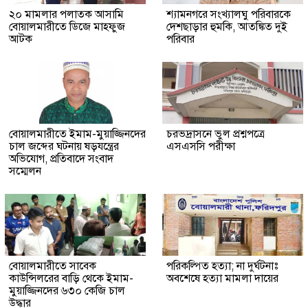
২০ মামলার পলাতক আসামি
শ্যামনগরে সংখ্যালঘু পরিবারকে
বোয়ালমারীতে ডিজে মাহফুজ
দেশছাড়ার হুমকি, আতঙ্কিত দুই
আটক
পরিবার
বোয়ালমারীতে ইমাম-মুয়াজ্জিনদের
চরভদ্রাসনে ভুল প্রশ্নপত্রে
চাল জব্দের ঘটনায় ষড়যন্ত্রের
এসএসসি পরীক্ষা
অভিযোগ, প্রতিবাদে সংবাদ
সম্মেলন
বোয়ালমারীতে সাবেক
পরিকল্পিত হত্যা; না দুর্ঘটনাঃ
কাউন্সিলরের বাড়ি থেকে ইমাম-
অবশেষে হত্যা মামলা দায়ের
মুয়াজ্জিনদের ৬৩০ কেজি চাল
উদ্ধার