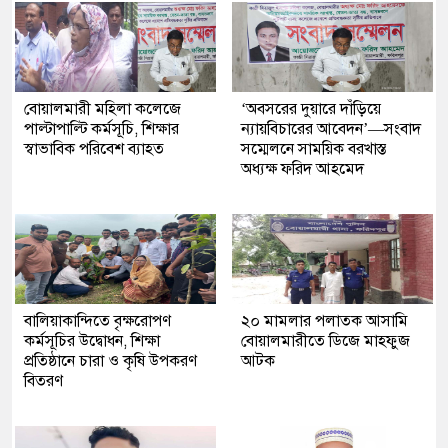
বোয়ালমারী মহিলা কলেজে
‘অবসরের দুয়ারে দাঁড়িয়ে
পাল্টাপাল্টি কর্মসূচি, শিক্ষার
ন্যায়বিচারের আবেদন’—সংবাদ
স্বাভাবিক পরিবেশ ব্যাহত
সম্মেলনে সাময়িক বরখাস্ত
অধ্যক্ষ ফরিদ আহমেদ
বালিয়াকান্দিতে বৃক্ষরোপণ
২০ মামলার পলাতক আসামি
কর্মসূচির উদ্বোধন, শিক্ষা
বোয়ালমারীতে ডিজে মাহফুজ
প্রতিষ্ঠানে চারা ও কৃষি উপকরণ
আটক
বিতরণ