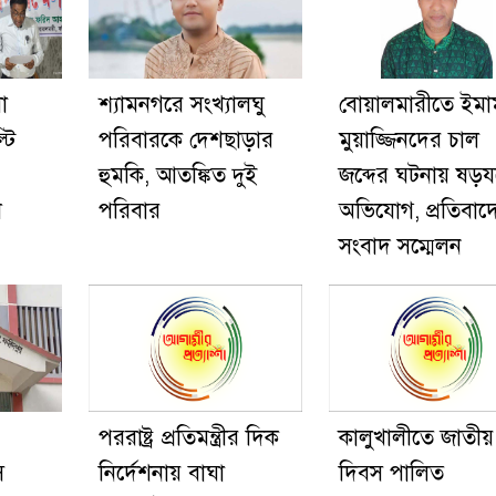
া
শ্যামনগরে সংখ্যালঘু
বোয়ালমারীতে ইমা
টি
পরিবারকে দেশছাড়ার
মুয়াজ্জিনদের চাল
হুমকি, আতঙ্কিত দুই
জব্দের ঘটনায় ষড়যন্ত
শ
পরিবার
অভিযোগ, প্রতিবাদ
সংবাদ সম্মেলন
পররাষ্ট্র প্রতিমন্ত্রীর দিক
কালুখালীতে জাতীয়
ি
নির্দেশনায় বাঘা
দিবস পালিত