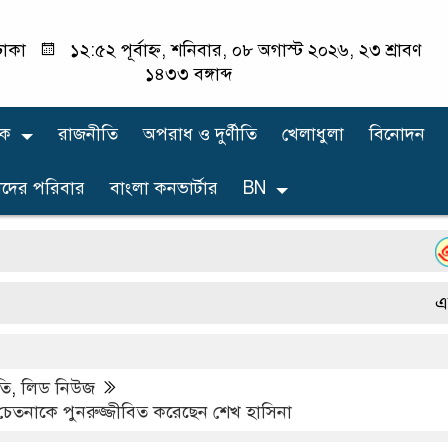
াকা
১২:৫২ পূর্বাহ্ন, শনিবার, ০৮ অগাস্ট ২০২৬, ২৩ শ্রাবণ
১৪৩৩ বঙ্গাব্দ
িক
রাজনীতি
অপরাধ ও দুর্ণীতি
খেলাধুলা
বিনোদন
দের পরিবার
বাংলা কনভার্টার
BN
বোয়া
এটি একটি
তি
,
লিড নিউজ
্ঠিত চেতনাকে পুনরুজ্জীবিত করেছেন শেখ হাসিনা