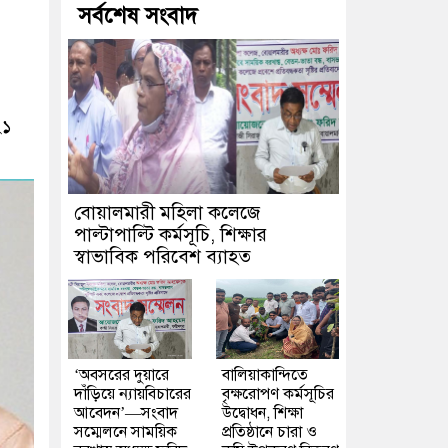
সর্বশেষ সংবাদ
২১
বোয়ালমারী মহিলা কলেজে
পাল্টাপাল্টি কর্মসূচি, শিক্ষার
স্বাভাবিক পরিবেশ ব্যাহত
‘অবসরের দুয়ারে
বালিয়াকান্দিতে
দাঁড়িয়ে ন্যায়বিচারের
বৃক্ষরোপণ কর্মসূচির
আবেদন’—সংবাদ
উদ্বোধন, শিক্ষা
সম্মেলনে সাময়িক
প্রতিষ্ঠানে চারা ও