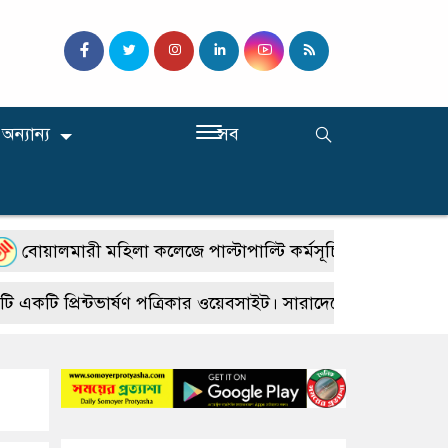
অন্যান্য
সব
লমারী মহিলা কলেজে পাল্টাপাল্টি কর্মসূচি, শিক্ষার স্বাভাবিক পরি
 প্রিন্টভার্ষণ পত্রিকার ওয়েবসাইট। সারাদেশে জেলা উপজেলায় প্রত