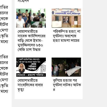
সম্মেলন
জাতির
নয়নের
 থেকে
াইটের
 মেগা
বোয়ালমারীতে
পরিকল্পিত হত্যা; না
্কৃতি
সাবেক কাউন্সিলরের
দুর্ঘটনাঃ অবশেষে
বাড়ি থেকে ইমাম-
হত্যা মামলা দায়ের
মধ্যে
মুয়াজ্জিনদের ৬৩০
কেজি চাল উদ্ধার
জাতির
নয়নের
 থেকে
াইটের
 মেগা
বোয়ালমারীতে
কুপিয়ে হত্যার পর
সাংবাদিকের বাবার
দুর্ঘটনা নাটকঃ আটক
্কৃতি
মৃত্যু
৪
মধ্যে