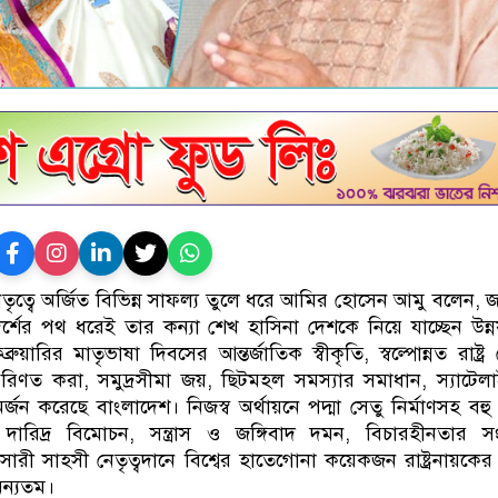
ৃত্বে অর্জিত বিভিন্ন সাফল্য তুলে ধরে আমির হোসেন আমু বলেন, 
আদর্শের পথ ধরেই তার কন্যা শেখ হাসিনা দেশকে নিয়ে যাচ্ছেন উন্
য়ারির মাতৃভাষা দিবসের আন্তর্জাতিক স্বীকৃতি, স্বল্পোন্নত রাষ্ট্র
রে পরিণত করা, সমুদ্রসীমা জয়, ছিটমহল সমস্যার সমাধান, স্যাটেল
র্জন করেছে বাংলাদেশ। নিজস্ব অর্থায়নে পদ্মা সেতু নির্মাণসহ বহু
ন, দারিদ্র বিমোচন, সন্ত্রাস ও জঙ্গিবাদ দমন, বিচারহীনতার সংস
রসারী সাহসী নেতৃত্বদানে বিশ্বের হাতেগোনা কয়েকজন রাষ্ট্রনায়কের 
ন্যতম।