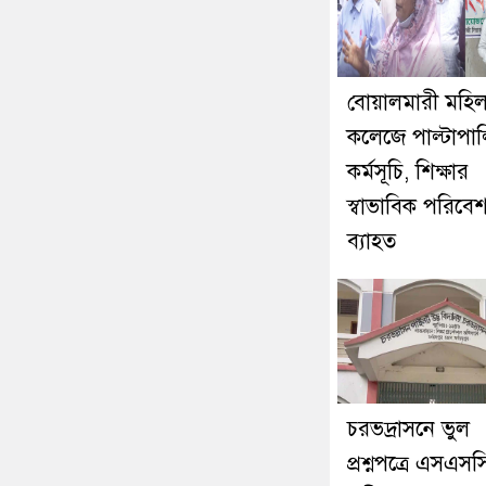
বোয়ালমারী মহিল
কলেজে পাল্টাপাল্
কর্মসূচি, শিক্ষার
স্বাভাবিক পরিবে
ব্যাহত
চরভদ্রাসনে ভুল
প্রশ্নপত্রে এসএসস