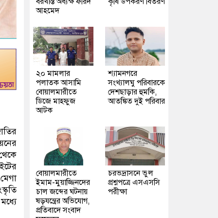
বরখাস্ত অধ্যক্ষ ফরিদ
কৃষি উপকরণ বিতরণ
আহমেদ
২০ মামলার
শ্যামনগরে
পলাতক আসামি
সংখ্যালঘু পরিবারকে
বোয়ালমারীতে
দেশছাড়ার হুমকি,
ডিজে মাহফুজ
আতঙ্কিত দুই পরিবার
আটক
জাতির
নয়নের
 থেকে
াইটের
বোয়ালমারীতে
চরভদ্রাসনে ভুল
 মেগা
ইমাম-মুয়াজ্জিনদের
প্রশ্নপত্রে এসএসসি
্কৃতি
চাল জব্দের ঘটনায়
পরীক্ষা
মধ্যে
ষড়যন্ত্রের অভিযোগ,
প্রতিবাদে সংবাদ