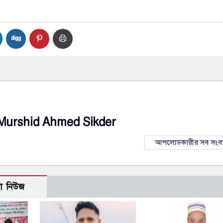
Murshid Ahmed Sikder
আপলোডকারীর সব সংব
ো নিউজ