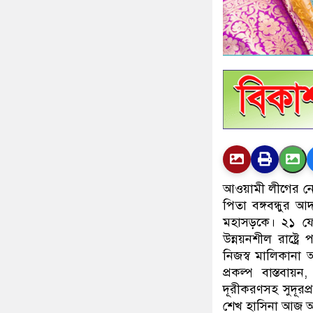
আওয়ামী লীগের নেত
পিতা বঙ্গবন্ধুর 
মহাসড়কে। ২১ ফেব্রু
উন্নয়নশীল রাষ্ট্
নিজস্ব মালিকানা অ
প্রকল্প বাস্তবায়
দূরীকরণসহ সুদূরপ্
শেখ হাসিনা আজ অ