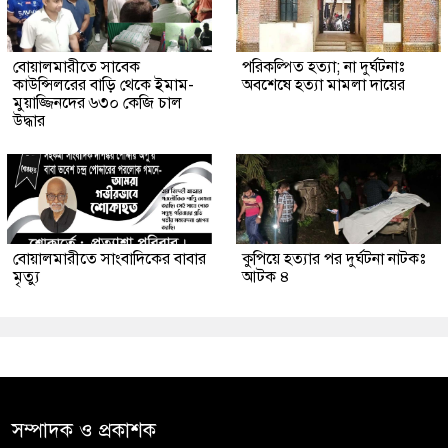
বোয়ালমারীতে সাবেক
পরিকল্পিত হত্যা; না দুর্ঘটনাঃ
কাউন্সিলরের বাড়ি থেকে ইমাম-
অবশেষে হত্যা মামলা দায়ের
মুয়াজ্জিনদের ৬৩০ কেজি চাল
উদ্ধার
বোয়ালমারীতে সাংবাদিকের বাবার
কুপিয়ে হত্যার পর দুর্ঘটনা নাটকঃ
মৃত্যু
আটক ৪
সম্পাদক ও প্রকাশক