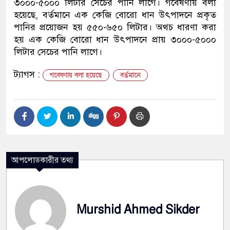
৩০০০-৫০০০ লিটার সেচের পানি লাগে। গবেষণায় বলা
হয়েছে, বর্তমানে এক কেজি বোরো ধান উৎপাদনে প্রকৃত
পানির প্রয়োজন হয় ৫৫০-৬৫০ লিটার। অথচ ধারণা করা
হয় এক কেজি বোরো ধান উৎপাদনে প্রায় ৩০০০-৫০০০
লিটার সেচের পানি লাগে।
ট্যাগস :
গবেষণায় বলা হয়েছে
বর্তমানে
আপলোডকারীর তথ্য
Murshid Ahmed Sikder