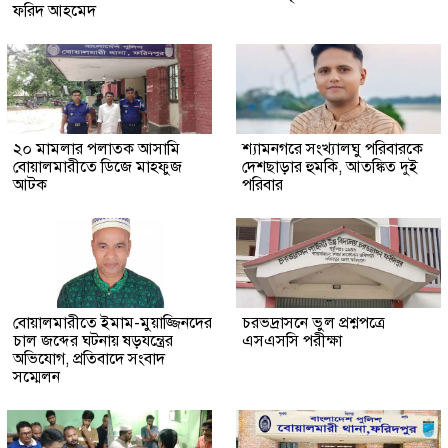
ফরিদ আহমেদ
২০ মামলার পলাতক আসামি
শ্যামনগরে সংখ্যালঘু পরিবারকে
বোয়ালমারীতে ডিজে মাহফুজ
দেশছাড়ার হুমকি, আতঙ্কিত দুই
আটক
পরিবার
বোয়ালমারীতে ইমাম-মুয়াজ্জিনদের
চরভদ্রাসনে ভুল প্রশ্নপত্রে
চাল জব্দের ঘটনায় ষড়যন্ত্রের
এসএসসি পরীক্ষা
অভিযোগ, প্রতিবাদে সংবাদ
সম্মেলন