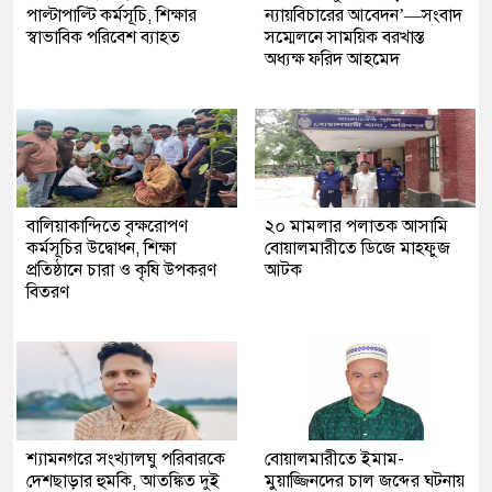
পাল্টাপাল্টি কর্মসূচি, শিক্ষার
ন্যায়বিচারের আবেদন’—সংবাদ
স্বাভাবিক পরিবেশ ব্যাহত
সম্মেলনে সাময়িক বরখাস্ত
অধ্যক্ষ ফরিদ আহমেদ
বালিয়াকান্দিতে বৃক্ষরোপণ
২০ মামলার পলাতক আসামি
কর্মসূচির উদ্বোধন, শিক্ষা
বোয়ালমারীতে ডিজে মাহফুজ
প্রতিষ্ঠানে চারা ও কৃষি উপকরণ
আটক
বিতরণ
শ্যামনগরে সংখ্যালঘু পরিবারকে
বোয়ালমারীতে ইমাম-
দেশছাড়ার হুমকি, আতঙ্কিত দুই
মুয়াজ্জিনদের চাল জব্দের ঘটনায়