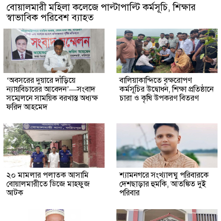
বোয়ালমারী মহিলা কলেজে পাল্টাপাল্টি কর্মসূচি, শিক্ষার
স্বাভাবিক পরিবেশ ব্যাহত
‘অবসরের দুয়ারে দাঁড়িয়ে
বালিয়াকান্দিতে বৃক্ষরোপণ
ন্যায়বিচারের আবেদন’—সংবাদ
কর্মসূচির উদ্বোধন, শিক্ষা প্রতিষ্ঠানে
সম্মেলনে সাময়িক বরখাস্ত অধ্যক্ষ
চারা ও কৃষি উপকরণ বিতরণ
ফরিদ আহমেদ
২০ মামলার পলাতক আসামি
শ্যামনগরে সংখ্যালঘু পরিবারকে
বোয়ালমারীতে ডিজে মাহফুজ
দেশছাড়ার হুমকি, আতঙ্কিত দুই
আটক
পরিবার