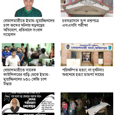
বোয়ালমারীতে ইমাম-মুয়াজ্জিনদের
চরভদ্রাসনে ভুল প্রশ্নপত্রে
চাল জব্দের ঘটনায় ষড়যন্ত্রের
এসএসসি পরীক্ষা
অভিযোগ, প্রতিবাদে সংবাদ
সম্মেলন
বোয়ালমারীতে সাবেক
পরিকল্পিত হত্যা; না দুর্ঘটনাঃ
কাউন্সিলরের বাড়ি থেকে ইমাম-
অবশেষে হত্যা মামলা দায়ের
মুয়াজ্জিনদের ৬৩০ কেজি চাল
উদ্ধার