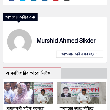
আপলোডকারীর তথ্য
Murshid Ahmed Sikder
আপলোডকারীর সব সংবাদ
এ ক্যাটাগরির আরো নিউজ
বোয়ালমারী মহিলা কলেজে
‘অবসরের দুয়ারে দাঁড়িয়ে