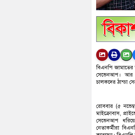
বিএনপি জামাতের অ
সেভেনআপ। আর এম
চালকদের ঠান্ডা স
রোববার (৫ নভেম্
মাইক্রোবাস, প্রা
সেভেনআপ ধরিয়ে 
নেতাকর্মীরা বিএ