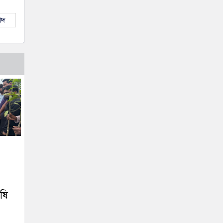
াদ
ৃষি