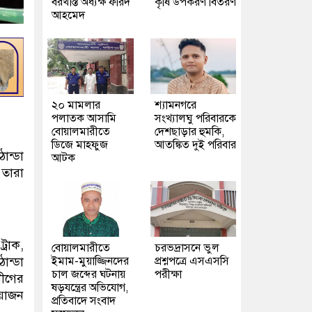
বরখাস্ত অধ্যক্ষ ফরিদ
কৃষি উপকরণ বিতরণ
আহমেদ
২০ মামলার
শ্যামনগরে
পলাতক আসামি
সংখ্যালঘু পরিবারকে
বোয়ালমারীতে
দেশছাড়ার হুমকি,
ডিজে মাহফুজ
আতঙ্কিত দুই পরিবার
ান্ডা
আটক
তারা
্রাক,
বোয়ালমারীতে
চরভদ্রাসনে ভুল
ইমাম-মুয়াজ্জিনদের
প্রশ্নপত্রে এসএসসি
ান্ডা
চাল জব্দের ঘটনায়
পরীক্ষা
ীগের
ষড়যন্ত্রের অভিযোগ,
আয়োজন
প্রতিবাদে সংবাদ