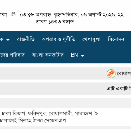
াকা
০৩:৫৮ অপরাহ্ন, বৃহস্পতিবার, ০৬ অগাস্ট ২০২৬, ২২
শ্রাবণ ১৪৩৩ বঙ্গাব্দ
িক
রাজনীতি
অপরাধ ও দুর্ণীতি
খেলাধুলা
বিনোদন
দের পরিবার
বাংলা কনভার্টার
BN
বোয়ালমারী মহি
এটি একটি প্রিন্টভ
,
ঢাকা বিভাগ
,
ফরিদপুর
,
বোয়ালমারী
,
সারাদেশ
 চালালেই মিলছে ঠান্ডা সেভেনআপ