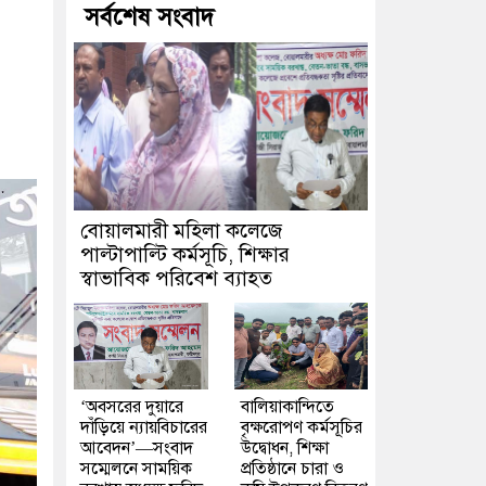
সর্বশেষ সংবাদ
বোয়ালমারী মহিলা কলেজে
পাল্টাপাল্টি কর্মসূচি, শিক্ষার
স্বাভাবিক পরিবেশ ব্যাহত
‘অবসরের দুয়ারে
বালিয়াকান্দিতে
দাঁড়িয়ে ন্যায়বিচারের
বৃক্ষরোপণ কর্মসূচির
আবেদন’—সংবাদ
উদ্বোধন, শিক্ষা
সম্মেলনে সাময়িক
প্রতিষ্ঠানে চারা ও