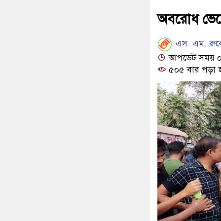
অবরোধ ভেঙ্
এস. এম. রুব
আপডেট সময় ০১:
৫০৫ বার পড়া 