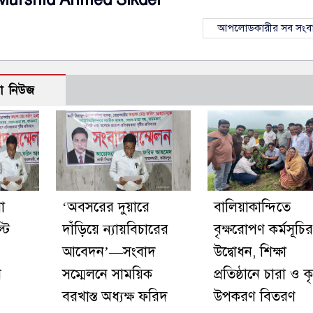
আপলোডকারীর সব সংব
ো নিউজ
া
‘অবসরের দুয়ারে
বালিয়াকান্দিতে
টি
দাঁড়িয়ে ন্যায়বিচারের
বৃক্ষরোপণ কর্মসূচির
আবেদন’—সংবাদ
উদ্বোধন, শিক্ষা
শ
সম্মেলনে সাময়িক
প্রতিষ্ঠানে চারা ও ক
বরখাস্ত অধ্যক্ষ ফরিদ
উপকরণ বিতরণ