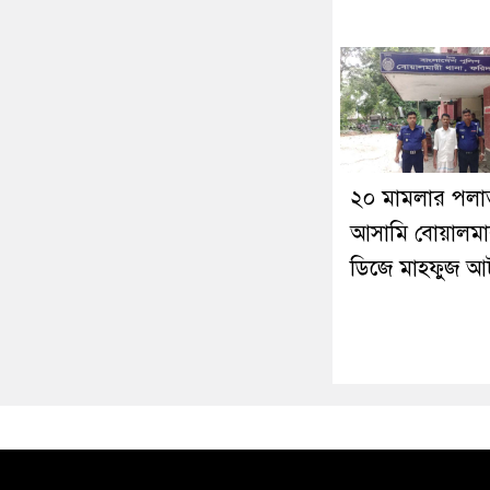
২০ মামলার পল
আসামি বোয়ালমা
ডিজে মাহফুজ 