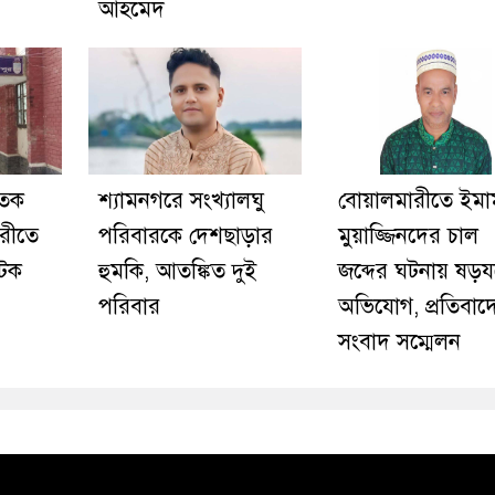
আহমেদ
াতক
শ্যামনগরে সংখ্যালঘু
বোয়ালমারীতে ইমা
রীতে
পরিবারকে দেশছাড়ার
মুয়াজ্জিনদের চাল
আটক
হুমকি, আতঙ্কিত দুই
জব্দের ঘটনায় ষড়যন্ত
পরিবার
অভিযোগ, প্রতিবাদ
সংবাদ সম্মেলন