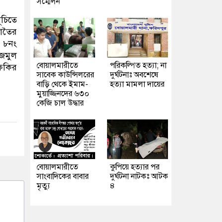
সম্মেলন
ূচিতে
সাতৈর
া ৮নং
াজমুল
বোয়ালমারীতে
পরিকল্পিত হত্যা; না
 ফকির
সাবেক কাউন্সিলরের
দুর্ঘটনাঃ অবশেষে
বাড়ি থেকে ইমাম-
হত্যা মামলা দায়ের
মুয়াজ্জিনদের ৬৩০
কেজি চাল উদ্ধার
বোয়ালমারীতে
কুপিয়ে হত্যার পর
সাংবাদিকের বাবার
দুর্ঘটনা নাটকঃ আটক
মৃত্যু
৪