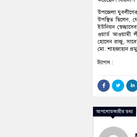
করেছেন। বিএনপি জ
উপজেলা যুবলীগের 
উপস্থিত ছিলেন, 
ইউনিয়ন স্বেচ্ছা
ওয়ার্ড আওয়ামী ল
হোসেন রাজু, সাব
মো. শাহজাহান প্রম
ট্যাগস :
আপলোডকারীর তথ্য