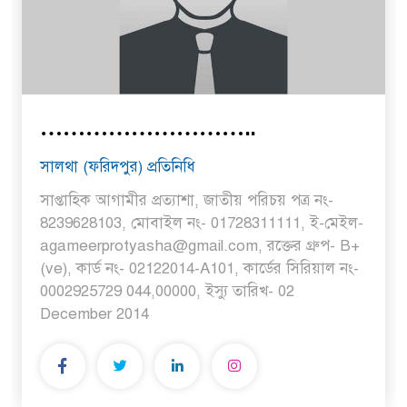
………………………..
সালথা (ফরিদপুর) প্রতিনিধি
সাপ্তাহিক আগামীর প্রত্যাশা, জাতীয় পরিচয় পত্র নং-
8239628103, মোবাইল নং- 01728311111, ই-মেইল-
agameerprotyasha@gmail.com, রক্তের গ্রুপ- B+
(ve), কার্ড নং- 02122014-A101, কার্ডের সিরিয়াল নং-
0002925729 044,00000, ইস্যু তারিখ- 02
December 2014