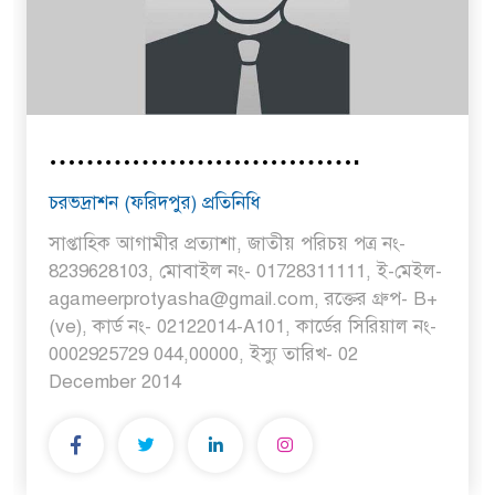
…………………………….
চরভদ্রাশন (ফরিদপুর) প্রতিনিধি
সাপ্তাহিক আগামীর প্রত্যাশা, জাতীয় পরিচয় পত্র নং-
8239628103, মোবাইল নং- 01728311111, ই-মেইল-
agameerprotyasha@gmail.com, রক্তের গ্রুপ- B+
(ve), কার্ড নং- 02122014-A101, কার্ডের সিরিয়াল নং-
0002925729 044,00000, ইস্যু তারিখ- 02
December 2014