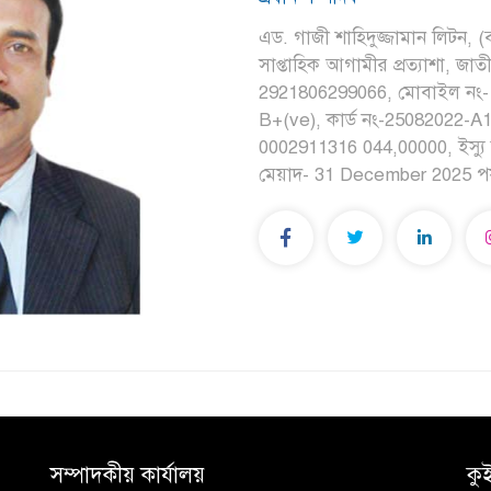
এড. গাজী শাহিদুজ্জামান লিটন, (বা
সাপ্তাহিক আগামীর প্রত্যাশা, জাত
2921806299066, মোবাইল নং- 0
B+(ve), কার্ড নং-25082022-A10
0002911316 044,00000, ইস্যু
মেয়াদ- 31 December 2025 পর্য
সম্পাদকীয় কার্যালয়
কু