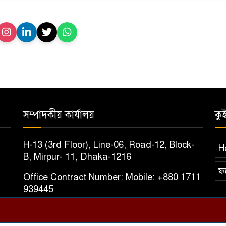
সম্পাদকীয় কার্যালয়
কু
H-13 (3rd Floor), Line-06, Road-12, Block-
H
B, Mirpur- 11, Dhaka-1216
ফ
Office Contract Number: Mobile: +880 1711
939445
E-mail: agameerprotyasha@gmail.com